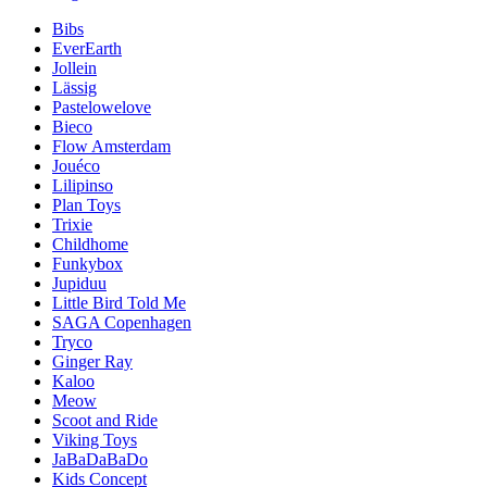
Bibs
EverEarth
Jollein
Lässig
Pastelowelove
Bieco
Flow Amsterdam
Jouéco
Lilipinso
Plan Toys
Trixie
Childhome
Funkybox
Jupiduu
Little Bird Told Me
SAGA Copenhagen
Tryco
Ginger Ray
Kaloo
Meow
Scoot and Ride
Viking Toys
JaBaDaBaDo
Kids Concept