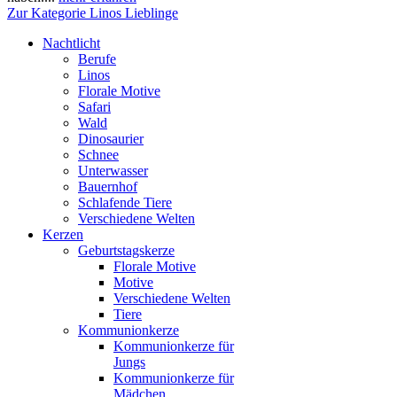
Zur Kategorie Linos Lieblinge
Nachtlicht
Berufe
Linos
Florale Motive
Safari
Wald
Dinosaurier
Schnee
Unterwasser
Bauernhof
Schlafende Tiere
Verschiedene Welten
Kerzen
Geburtstagskerze
Florale Motive
Motive
Verschiedene Welten
Tiere
Kommunionkerze
Kommunionkerze für
Jungs
Kommunionkerze für
Mädchen