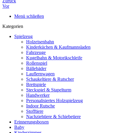
Zurück
Vor
Menü schließen
Kategorien
Spielzeug
Holzeisenbahn
Kinderküchen & Kaufmannsladen
Fahrzeuge
Kugelbahn & Motorikschleife
Rollenspiel
Bällebäder
Lauflernwagen
Schaukeltiere & Rutscher
Brettspiele
Steckspiel & Stapelturm
Handwerker
Personalisiertes Holzspielzeug
Indoor Rutsche
Stofftiere
Nachziehtiere & Schiebetiere
Erinnerungsboxen
Baby
Kinderzimmer