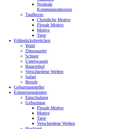
Neutrale
Kommunionkerzen
Taufkerze
Christliche Motive
Florale Motive
Motive
Tiere
Frühstücksbrettchen
Wald
Dinosaurier
Schnee
Unterwasser
Bauernhof
Verschiedene Welten
Safari
Berufe
Geburtstagsteller
Erinnerungskisten
Einschulung
Geburtstag
Florale Motive
Motive
Tiere
Verschiedene Welten
Hochzeit