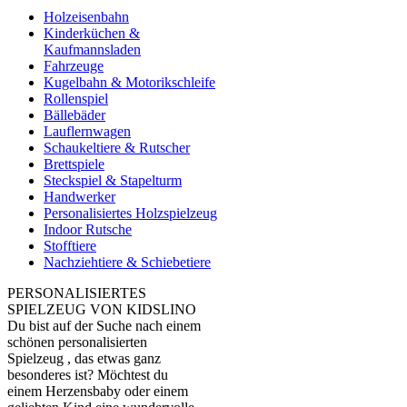
Holzeisenbahn
Kinderküchen &
Kaufmannsladen
Fahrzeuge
Kugelbahn & Motorikschleife
Rollenspiel
Bällebäder
Lauflernwagen
Schaukeltiere & Rutscher
Brettspiele
Steckspiel & Stapelturm
Handwerker
Personalisiertes Holzspielzeug
Indoor Rutsche
Stofftiere
Nachziehtiere & Schiebetiere
PERSONALISIERTES
SPIELZEUG VON KIDSLINO
Du bist auf der Suche nach einem
schönen personalisierten
Spielzeug , das etwas ganz
besonderes ist? Möchtest du
einem Herzensbaby oder einem