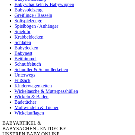
Babyschaukeln & Babywippen
Babyspielzeug
Greiflinge / Rasseln
Softspielzeuge
Spielbögen / Anhänger
Spieluhr
Krabbeldecken
Schlafen
Babydecken
Babynest
Betthimmel
Schnuffeltuch
Schnuller & Schnullerketten
Unterwegs
Fußsack
Kinderwagenketten
Wickeltasche & Mutterpasshüllen
Wickeln & Baden
Badetücher
Mullwindeln & Tücher
Wickelauflagen
BABYARTIKEL &
BABYSACHEN - ENTDECKE
UNSEREN BABY ONLINE