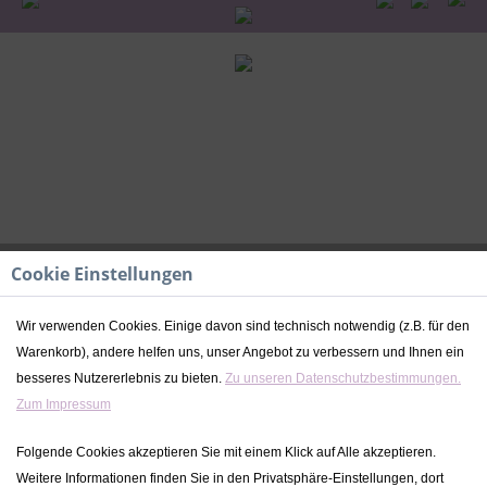
Cookie Einstellungen
Wir verwenden Cookies. Einige davon sind technisch notwendig (z.B. für den
Care Pets Baby Koala| Top Bright |
Warenkorb), andere helfen uns, unser Angebot zu verbessern und Ihnen ein
personalisierbar
besseres Nutzererlebnis zu bieten.
Zu unseren Datenschutzbestimmungen.
Zum Impressum
32,99 € *
Folgende Cookies akzeptieren Sie mit einem Klick auf Alle akzeptieren.
inkl. MwSt.
zzgl. Versandkosten
Weitere Informationen finden Sie in den Privatsphäre-Einstellungen, dort
Lieferzeit ca. 2-4 Werktage