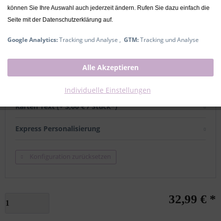
können Sie Ihre Auswahl auch jederzeit ändern. Rufen Sie dazu einfach die
Seite mit der Datenschutzerklärung auf.
mit Namen
Google Analytics:
Tracking und Analyse ,
GTM:
Tracking und Analyse
Name (+ 6,00 € / Stück*)
Alle Akzeptieren
Grußkarten
Individuelle Einstellungen
Karten Text (+ 3,00 € / Stück*)
Express Personalisierung
Konfiguration zurücksetzen
32,99 € *