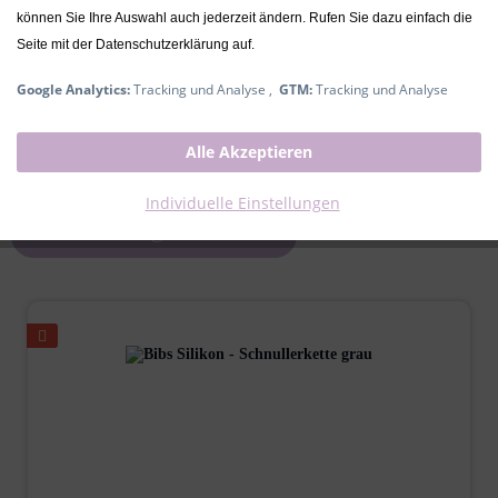
Bibs gewöhnen deinem Baby leicht das Saugen an der
können Sie Ihre Auswahl auch jederzeit ändern. Rufen Sie dazu einfach die
Brust an. Die optimale Form und das natürliche Gummi von
Seite mit der Datenschutzerklärung auf.
Bibs passen sich an den Mund und das Gesicht deines
Babys an.
Google Analytics:
Tracking und Analyse ,
GTM:
Tracking und Analyse
Filtern
Alle Akzeptieren
Individuelle Einstellungen