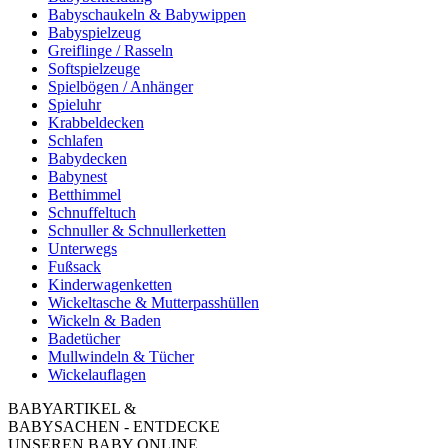
Babyschaukeln & Babywippen
Babyspielzeug
Greiflinge / Rasseln
Softspielzeuge
Spielbögen / Anhänger
Spieluhr
Krabbeldecken
Schlafen
Babydecken
Babynest
Betthimmel
Schnuffeltuch
Schnuller & Schnullerketten
Unterwegs
Fußsack
Kinderwagenketten
Wickeltasche & Mutterpasshüllen
Wickeln & Baden
Badetücher
Mullwindeln & Tücher
Wickelauflagen
BABYARTIKEL &
BABYSACHEN - ENTDECKE
UNSEREN BABY ONLINE