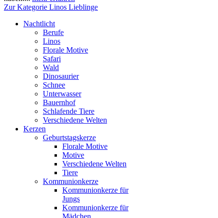
Zur Kategorie Linos Lieblinge
Nachtlicht
Berufe
Linos
Florale Motive
Safari
Wald
Dinosaurier
Schnee
Unterwasser
Bauernhof
Schlafende Tiere
Verschiedene Welten
Kerzen
Geburtstagskerze
Florale Motive
Motive
Verschiedene Welten
Tiere
Kommunionkerze
Kommunionkerze für
Jungs
Kommunionkerze für
Mädchen