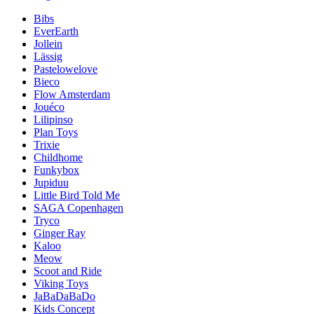
Bibs
EverEarth
Jollein
Lässig
Pastelowelove
Bieco
Flow Amsterdam
Jouéco
Lilipinso
Plan Toys
Trixie
Childhome
Funkybox
Jupiduu
Little Bird Told Me
SAGA Copenhagen
Tryco
Ginger Ray
Kaloo
Meow
Scoot and Ride
Viking Toys
JaBaDaBaDo
Kids Concept