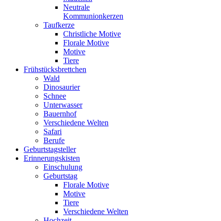
Neutrale
Kommunionkerzen
Taufkerze
Christliche Motive
Florale Motive
Motive
Tiere
Frühstücksbrettchen
Wald
Dinosaurier
Schnee
Unterwasser
Bauernhof
Verschiedene Welten
Safari
Berufe
Geburtstagsteller
Erinnerungskisten
Einschulung
Geburtstag
Florale Motive
Motive
Tiere
Verschiedene Welten
Hochzeit