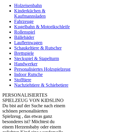
Holzeisenbahn
Kinderküchen &
Kaufmannsladen
Fahrzeuge
Kugelbahn & Motorikschleife
Rollenspiel
Bällebäder
Lauflernwagen
Schaukeltiere & Rutscher
Brettspiele
Steckspiel & Stapelturm
Handwerker
Personalisiertes Holzspielzeug
Indoor Rutsche
Stofftiere
Nachziehtiere & Schiebetiere
PERSONALISIERTES
SPIELZEUG VON KIDSLINO
Du bist auf der Suche nach einem
schönen personalisierten
Spielzeug , das etwas ganz
besonderes ist? Möchtest du
einem Herzensbaby oder einem