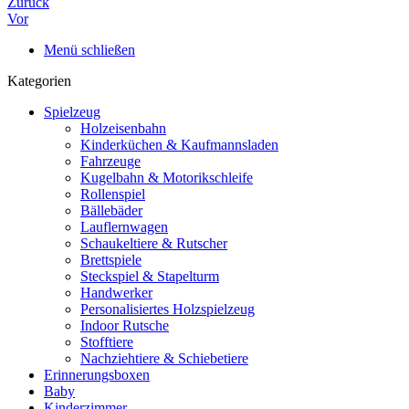
Zurück
Vor
Menü schließen
Kategorien
Spielzeug
Holzeisenbahn
Kinderküchen & Kaufmannsladen
Fahrzeuge
Kugelbahn & Motorikschleife
Rollenspiel
Bällebäder
Lauflernwagen
Schaukeltiere & Rutscher
Brettspiele
Steckspiel & Stapelturm
Handwerker
Personalisiertes Holzspielzeug
Indoor Rutsche
Stofftiere
Nachziehtiere & Schiebetiere
Erinnerungsboxen
Baby
Kinderzimmer