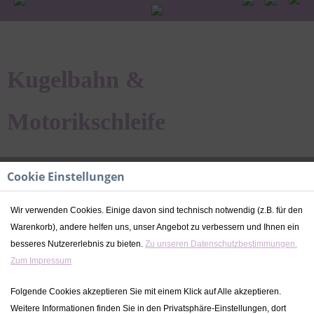
Kugelbahn &
Motorikschleife
Cookie Einstellungen
Holzeisenbahn
Wir verwenden Cookies. Einige davon sind technisch notwendig (z.B. für den
Warenkorb), andere helfen uns, unser Angebot zu verbessern und Ihnen ein
besseres Nutzererlebnis zu bieten.
Zu unseren Datenschutzbestimmungen.
KUGELBAHN & MOTORIKSCHLEIFE AUS
Zum Impressum
HOLZ - PERSONALISIERBAR &
Folgende Cookies akzeptieren Sie mit einem Klick auf Alle akzeptieren.
INDIVIDUE
Weitere Informationen finden Sie in den Privatsphäre-Einstellungen, dort