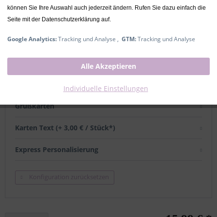
können Sie Ihre Auswahl auch jederzeit ändern. Rufen Sie dazu einfach die
inkl. MwSt.
zzgl. Versandkosten
Seite mit der Datenschutzerklärung auf.
Ausverkauft
Google Analytics:
Tracking und Analyse ,
GTM:
Tracking und Analyse
mit Namen
Alle Akzeptieren
Name (+ 6,00 € / Stück*)
Individuelle Einstellungen
Grußkarten
Karten Text (+ 3,00 € / Stück*)
Express Personalisierung
Konfiguration zurücksetzen