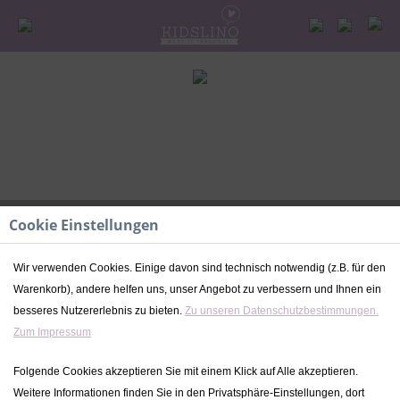
Cookie Einstellungen
Wir verwenden Cookies. Einige davon sind technisch notwendig (z.B. für den
Warenkorb), andere helfen uns, unser Angebot zu verbessern und Ihnen ein
besseres Nutzererlebnis zu bieten.
Zu unseren Datenschutzbestimmungen.
Silikon Teller rund beige Tryco |
Zum Impressum
Babygeschenk | personalisierbar
Folgende Cookies akzeptieren Sie mit einem Klick auf Alle akzeptieren.
15,99 € *
Weitere Informationen finden Sie in den Privatsphäre-Einstellungen, dort