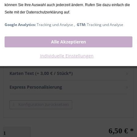
können Sie Ihre Auswahl auch jederzeit ändern. Rufen Sie dazu einfach die
Lieferzeit ca. 2-4 Werktage
Seite mit der Datenschutzerklärung auf.
Google Analytics:
Tracking und Analyse ,
GTM:
Tracking und Analyse
mit Namen
Alle Akzeptieren
Name (+ 6,00 € / Stück*)
Individuelle Einstellungen
Grußkarten
Karten Text (+ 3,00 € / Stück*)
Express Personalisierung
Konfiguration zurücksetzen
6,50 € *