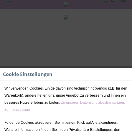
Cookie Einstellungen
Wir verwenden Cookies. Einige davon sind technisch notwendig (z.B. für den
Warenkorb), andere helfen uns, unser Angebot zu verbessern und Ihnen ein
Holz & Silikon Beißring schwarz-weiß |
besseres Nutzererlebnis zu bieten.
Zu unseren Datenschutzbestimmungen.
Babygeschenk | personalisierbar
Zum Impressum
6,50 € *
Folgende Cookies akzeptieren Sie mit einem Klick auf Alle akzeptieren.
9,00 € *
(27,78% gespart)
Weitere Informationen finden Sie in den Privatsphäre-Einstellungen, dort
inkl. MwSt.
zzgl. Versandkosten