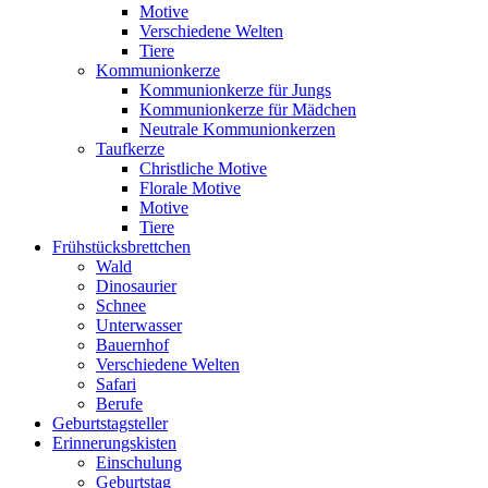
Motive
Verschiedene Welten
Tiere
Kommunionkerze
Kommunionkerze für Jungs
Kommunionkerze für Mädchen
Neutrale Kommunionkerzen
Taufkerze
Christliche Motive
Florale Motive
Motive
Tiere
Frühstücksbrettchen
Wald
Dinosaurier
Schnee
Unterwasser
Bauernhof
Verschiedene Welten
Safari
Berufe
Geburtstagsteller
Erinnerungskisten
Einschulung
Geburtstag