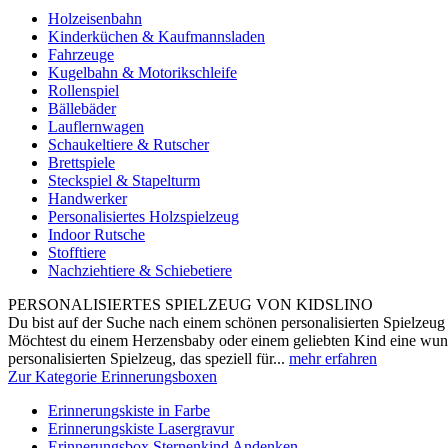
Holzeisenbahn
Kinderküchen & Kaufmannsladen
Fahrzeuge
Kugelbahn & Motorikschleife
Rollenspiel
Bällebäder
Lauflernwagen
Schaukeltiere & Rutscher
Brettspiele
Steckspiel & Stapelturm
Handwerker
Personalisiertes Holzspielzeug
Indoor Rutsche
Stofftiere
Nachziehtiere & Schiebetiere
PERSONALISIERTES SPIELZEUG VON KIDSLINO
Du bist auf der Suche nach einem schönen personalisierten Spielzeug 
Möchtest du einem Herzensbaby oder einem geliebten Kind eine wun
personalisierten Spielzeug, das speziell für...
mehr erfahren
Zur Kategorie Erinnerungsboxen
Erinnerungskiste in Farbe
Erinnerungskiste Lasergravur
Erinnerungsbox Sternenkind Andenken