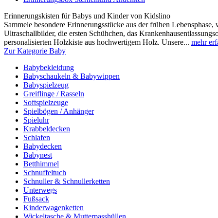
Erinnerungskisten für Babys und Kinder von Kidslino
Sammele besondere Erinnerungsstücke aus der frühen Lebensphase, wi
Ultraschallbilder, die ersten Schühchen, das Krankenhausentlassungsou
personalisierten Holzkiste aus hochwertigem Holz. Unsere...
mehr erf
Zur Kategorie Baby
Babybekleidung
Babyschaukeln & Babywippen
Babyspielzeug
Greiflinge / Rasseln
Softspielzeuge
Spielbögen / Anhänger
Spieluhr
Krabbeldecken
Schlafen
Babydecken
Babynest
Betthimmel
Schnuffeltuch
Schnuller & Schnullerketten
Unterwegs
Fußsack
Kinderwagenketten
Wickeltasche & Mutterpasshüllen