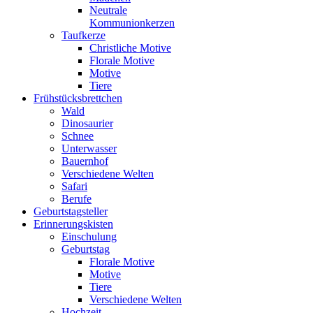
Neutrale
Kommunionkerzen
Taufkerze
Christliche Motive
Florale Motive
Motive
Tiere
Frühstücksbrettchen
Wald
Dinosaurier
Schnee
Unterwasser
Bauernhof
Verschiedene Welten
Safari
Berufe
Geburtstagsteller
Erinnerungskisten
Einschulung
Geburtstag
Florale Motive
Motive
Tiere
Verschiedene Welten
Hochzeit