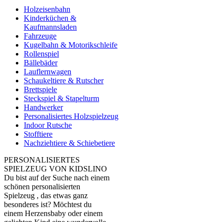
Holzeisenbahn
Kinderküchen &
Kaufmannsladen
Fahrzeuge
Kugelbahn & Motorikschleife
Rollenspiel
Bällebäder
Lauflernwagen
Schaukeltiere & Rutscher
Brettspiele
Steckspiel & Stapelturm
Handwerker
Personalisiertes Holzspielzeug
Indoor Rutsche
Stofftiere
Nachziehtiere & Schiebetiere
PERSONALISIERTES
SPIELZEUG VON KIDSLINO
Du bist auf der Suche nach einem
schönen personalisierten
Spielzeug , das etwas ganz
besonderes ist? Möchtest du
einem Herzensbaby oder einem