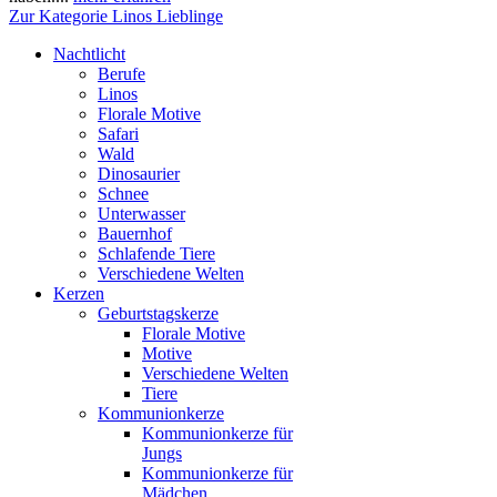
Zur Kategorie Linos Lieblinge
Nachtlicht
Berufe
Linos
Florale Motive
Safari
Wald
Dinosaurier
Schnee
Unterwasser
Bauernhof
Schlafende Tiere
Verschiedene Welten
Kerzen
Geburtstagskerze
Florale Motive
Motive
Verschiedene Welten
Tiere
Kommunionkerze
Kommunionkerze für
Jungs
Kommunionkerze für
Mädchen