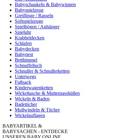
Babyschaukeln & Babywippen
Babyspielzeug
Greiflinge / Rasseln
Softspielzeuge
Spielbögen / Anhänger
Spieluhr
Krabbeldecken
Schlafen
Babydecken
Babynest
Betthimmel
Schnuffeltuch
Schnuller & Schnullerketten
Unterwegs
Fußsack
Kinderwagenketten
Wickeltasche & Mutterpasshüllen
Wickeln & Baden
Badetücher
Mullwindeln & Tücher
Wickelauflagen
BABYARTIKEL &
BABYSACHEN - ENTDECKE
UNSEREN BABY ONLINE