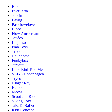
Bibs
EverEarth
Jollein
Lässig
Pastelowelove
Bieco
Flow Amsterdam
Jouéco
Lilipinso
Plan Toys
Trixie
Childhome
Funkybox
Jupiduu
Little Bird Told Me
SAGA Copenhagen
Tryco
Ginger Ray
Kaloo
Meow
Scoot and Ride
Viking Toys
JaBaDaBaDo
Kids Concept