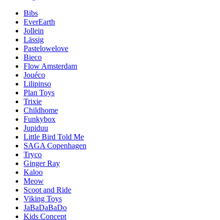
Bibs
EverEarth
Jollein
Lässig
Pastelowelove
Bieco
Flow Amsterdam
Jouéco
Lilipinso
Plan Toys
Trixie
Childhome
Funkybox
Jupiduu
Little Bird Told Me
SAGA Copenhagen
Tryco
Ginger Ray
Kaloo
Meow
Scoot and Ride
Viking Toys
JaBaDaBaDo
Kids Concept