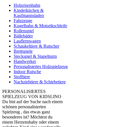
Holzeisenbahn
Kinderküchen &
Kaufmannsladen
Fahrzeuge
Kugelbahn & Motorikschleife
Rollenspiel
Bällebäder
Lauflernwagen
Schaukeltiere & Rutscher
Brettspiele
Steckspiel & Stapelturm
Handwerker
Personalisiertes Holzspielzeug
Indoor Rutsche
Stofftiere
Nachziehtiere & Schiebetiere
PERSONALISIERTES
SPIELZEUG VON KIDSLINO
Du bist auf der Suche nach einem
schönen personalisierten
Spielzeug , das etwas ganz
besonderes ist? Möchtest du
einem Herzensbaby oder einem