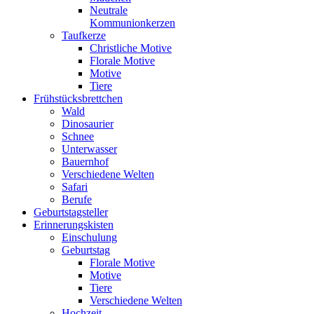
Neutrale
Kommunionkerzen
Taufkerze
Christliche Motive
Florale Motive
Motive
Tiere
Frühstücksbrettchen
Wald
Dinosaurier
Schnee
Unterwasser
Bauernhof
Verschiedene Welten
Safari
Berufe
Geburtstagsteller
Erinnerungskisten
Einschulung
Geburtstag
Florale Motive
Motive
Tiere
Verschiedene Welten
Hochzeit