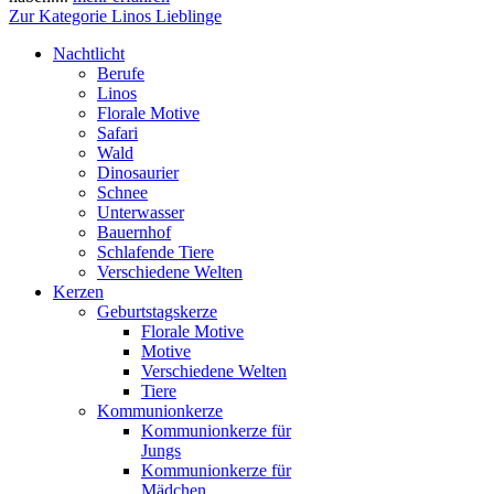
Zur Kategorie Linos Lieblinge
Nachtlicht
Berufe
Linos
Florale Motive
Safari
Wald
Dinosaurier
Schnee
Unterwasser
Bauernhof
Schlafende Tiere
Verschiedene Welten
Kerzen
Geburtstagskerze
Florale Motive
Motive
Verschiedene Welten
Tiere
Kommunionkerze
Kommunionkerze für
Jungs
Kommunionkerze für
Mädchen