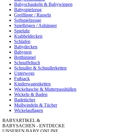
Babyschaukeln & Babywippen
Babyspielzeug
Greiflinge / Rasseln
Softspielzeuge
Spielbögen / Anhänger
Spieluhr
Krabbeldecken
Schlafen
Babydecken
Babynest
Betthimmel
Schnuffeltuch
Schnuller & Schnullerketten
Unterwegs
Fußsack
Kinderwagenketten
Wickeltasche & Mutterpasshüllen
Wickeln & Baden
Badetücher
Mullwindeln & Tücher
Wickelauflagen
BABYARTIKEL &
BABYSACHEN - ENTDECKE
UNSEREN BABY ONLINE