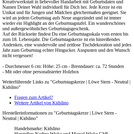
Kreativwerkstatt in liebevoller Handarbeit mit Geburtsdaten und
Namen Deiner Wahl individuell für Dich her. Jede Kerze ist ein
Unikat und für Jungen und Mädchen gleichermaßen geeignet. Sie
wird an jedem Geburtstag aufs Neue angezündet und ist immer
wieder ein Highlight an der Geburtstagstafel. Ein wunderschönes
und außergewöhnliches Geburtstagsgeschenk.
Auf der Rückseite findest Du eine Geburtstagsskala vom ersten bis
zum 18. Lebensjahr. Die Geburtstagskerze ist ein hinreißendes
Andenken, eine wundervolle und zeitlose Tischdekoration und jedes
Jahr zum Geburtstag echter Hingucker. Auspusten und den Wunsch
nicht vergessen!
- Durchmesser 6 cm: Höhe: 25 cm - Brenndauer: ca. 72 Stunden
- Mit oder ohne personalisierter Holzbox
Weiterführende Links zu "Geburtstagskerze | Löwe Stern - Neutral |
Kidslino"
Fragen zum Artikel?
Weitere Artikel von Kidslino
Herstellerinformationen zu "Geburtstagskerze | Löwe Stern -
Neutral | Kidslino"
Handelsmarke: Kidslino
Hersteller: Nadine Wicke und Marcel Wicke GbR