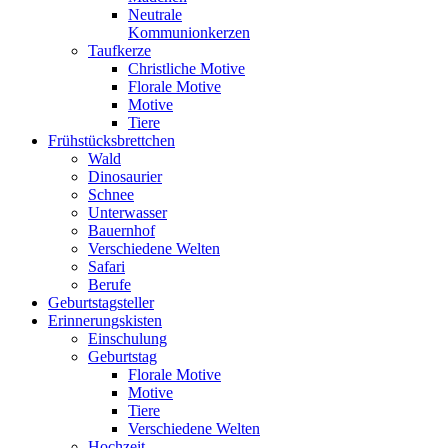
Neutrale
Kommunionkerzen
Taufkerze
Christliche Motive
Florale Motive
Motive
Tiere
Frühstücksbrettchen
Wald
Dinosaurier
Schnee
Unterwasser
Bauernhof
Verschiedene Welten
Safari
Berufe
Geburtstagsteller
Erinnerungskisten
Einschulung
Geburtstag
Florale Motive
Motive
Tiere
Verschiedene Welten
Hochzeit