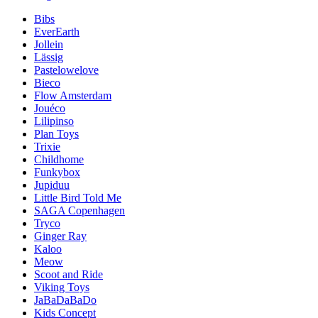
Bibs
EverEarth
Jollein
Lässig
Pastelowelove
Bieco
Flow Amsterdam
Jouéco
Lilipinso
Plan Toys
Trixie
Childhome
Funkybox
Jupiduu
Little Bird Told Me
SAGA Copenhagen
Tryco
Ginger Ray
Kaloo
Meow
Scoot and Ride
Viking Toys
JaBaDaBaDo
Kids Concept