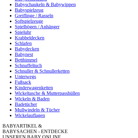
Babyschaukeln & Babywippen
Babyspielzeug
Greiflinge / Rasseln
Softspielzeuge
Spielbögen / Anhänger
Spieluhr
Krabbeldecken
Schlafen
Babydecken
Babynest
Betthimmel
Schnuffeltuch
Schnuller & Schnullerketten
Unterwegs
Fußsack
Kinderwagenketten
Wickeltasche & Mutterpasshüllen
Wickeln & Baden
Badetücher
Mullwindeln & Tücher
Wickelauflagen
BABYARTIKEL &
BABYSACHEN - ENTDECKE
UNSEREN BABY ONLINE