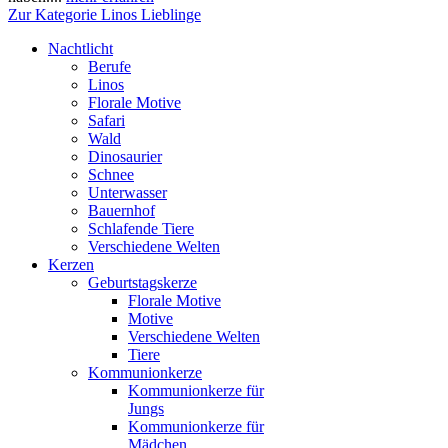
Zur Kategorie Linos Lieblinge
Nachtlicht
Berufe
Linos
Florale Motive
Safari
Wald
Dinosaurier
Schnee
Unterwasser
Bauernhof
Schlafende Tiere
Verschiedene Welten
Kerzen
Geburtstagskerze
Florale Motive
Motive
Verschiedene Welten
Tiere
Kommunionkerze
Kommunionkerze für
Jungs
Kommunionkerze für
Mädchen