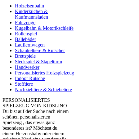
Holzeisenbahn
Kinderküchen &
Kaufmannsladen
Fahrzeuge
Kugelbahn & Motorikschleife
Rollenspiel
Bällebäder
Lauflernwagen
Schaukeltiere & Rutscher
Brettspiele
Steckspiel & Stapelturm
Handwerker
Personalisiertes Holzspielzeug
Indoor Rutsche
Stofftiere
Nachziehtiere & Schiebetiere
PERSONALISIERTES
SPIELZEUG VON KIDSLINO
Du bist auf der Suche nach einem
schönen personalisierten
Spielzeug , das etwas ganz
besonderes ist? Möchtest du
einem Herzensbaby oder einem