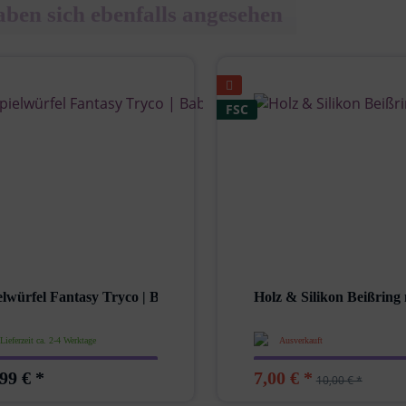
ben sich ebenfalls angesehen
FSC
...
elwürfel Fantasy Tryco | Babygeschenk |...
Holz & Silikon Beißring 
Lieferzeit ca. 2-4 Werktage
Ausverkauft
99 € *
7,00 € *
10,00 € *