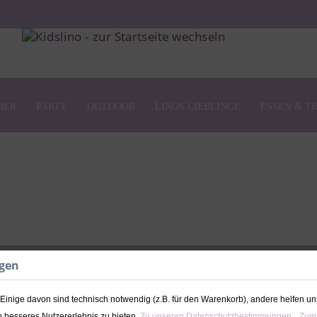
MER
PARTY
OUTDOOR
LINOS LIEBLINGE
ESSEN & T
ngen
Taufgeschenk | 
mit Tauffisch ro
inige davon sind technisch notwendig (z.B. für den Warenkorb), andere helfen un
 besseres Nutzererlebnis zu bieten.
Zu unseren Datenschutzbestimmungen.
Zum