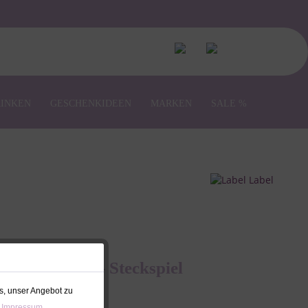
RINKEN
GESCHENKIDEEN
MARKEN
SALE %
Gravur Form - Steckspiel
sa
s, unser Angebot zu
 Impressum