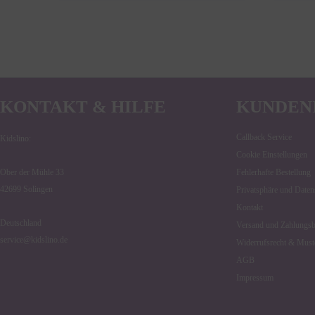
KONTAKT & HILFE
KUNDEN
Callback Service
Kidslino:
Cookie Einstellungen
Ober der Mühle 33
Fehlerhafte Bestellung
42699 Solingen
Privatsphäre und Daten
Kontakt
Deutschland
Versand und Zahlungs
service@kidslino.de
Widerrufsrecht & Must
AGB
Impressum