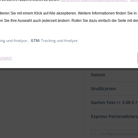
26,99 € *
eren Sie mit einem Klick auf Alle akzeptieren. Weitere Informationen finden Sie in
inkl. MwSt.
zzgl. Versandkosten
en Sie Ihre Auswahl auch jederzeit ändern. Rufen Sie dazu einfach die Seite mit d
Lieferzeit ca. 2-4 Werktage
ing und Analyse ,
GTM:
Tracking und Analyse
Name und Datum
lungen
Name
Datum
Grußkarten
Karten Text (+ 3,00 € 
Express Personalisier
Konfiguration zurüc