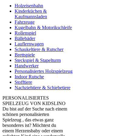
Holzeisenbahn
Kinderküchen &
Kaufmannsladen
Fahrzeuge
Kugelbahn & Motorikschleife
Rollenspiel
Bällebäder
Lauflernwagen
Schaukeltiere & Rutscher
Brettspiele
Steckspiel & Stapelturm
Handwerker
Personalisiertes Holzspielzeug
Indoor Rutsche
Stofftiere
Nachziehtiere & Schiebetiere
PERSONALISIERTES
SPIELZEUG VON KIDSLINO
Du bist auf der Suche nach einem
schönen personalisierten
Spielzeug , das etwas ganz
besonderes ist? Möchtest du
einem Herzensbaby oder einem