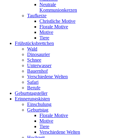
Neutrale
Kommunionkerzen
Taufkerze
Christliche Motive
Florale Motive
Motive
Tiere
Frühstücksbrettchen
Wald
Dinosaurier
Schnee
Unterwasser
Bauernhof
Verschiedene Welten
Safari
Berufe
Geburtstagsteller
Erinnerungskisten
Einschulung
Geburtstag
Florale Motive
Motive
Tiere
Verschiedene Welten
Hochzeit