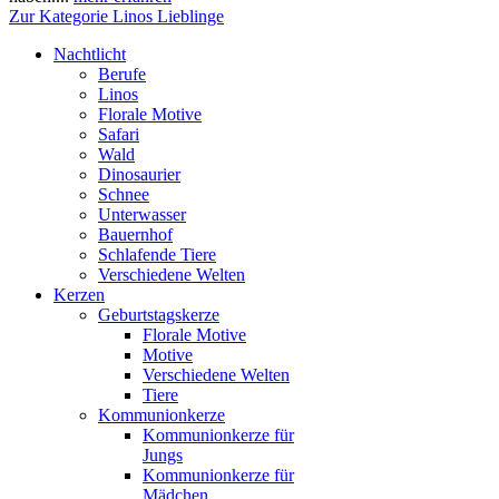
Zur Kategorie Linos Lieblinge
Nachtlicht
Berufe
Linos
Florale Motive
Safari
Wald
Dinosaurier
Schnee
Unterwasser
Bauernhof
Schlafende Tiere
Verschiedene Welten
Kerzen
Geburtstagskerze
Florale Motive
Motive
Verschiedene Welten
Tiere
Kommunionkerze
Kommunionkerze für
Jungs
Kommunionkerze für
Mädchen