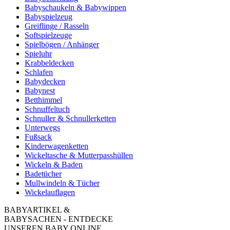
Babyschaukeln & Babywippen
Babyspielzeug
Greiflinge / Rasseln
Softspielzeuge
Spielbögen / Anhänger
Spieluhr
Krabbeldecken
Schlafen
Babydecken
Babynest
Betthimmel
Schnuffeltuch
Schnuller & Schnullerketten
Unterwegs
Fußsack
Kinderwagenketten
Wickeltasche & Mutterpasshüllen
Wickeln & Baden
Badetücher
Mullwindeln & Tücher
Wickelauflagen
BABYARTIKEL &
BABYSACHEN - ENTDECKE
UNSEREN BABY ONLINE