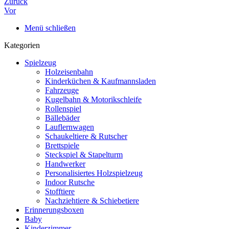
Zurück
Vor
Menü schließen
Kategorien
Spielzeug
Holzeisenbahn
Kinderküchen & Kaufmannsladen
Fahrzeuge
Kugelbahn & Motorikschleife
Rollenspiel
Bällebäder
Lauflernwagen
Schaukeltiere & Rutscher
Brettspiele
Steckspiel & Stapelturm
Handwerker
Personalisiertes Holzspielzeug
Indoor Rutsche
Stofftiere
Nachziehtiere & Schiebetiere
Erinnerungsboxen
Baby
Kinderzimmer