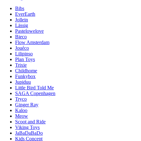
Bibs
EverEarth
Jollein
Lässig
Pastelowelove
Bieco
Flow Amsterdam
Jouéco
Lilipinso
Plan Toys
Trixie
Childhome
Funkybox
Jupiduu
Little Bird Told Me
SAGA Copenhagen
Tryco
Ginger Ray
Kaloo
Meow
Scoot and Ride
Viking Toys
JaBaDaBaDo
Kids Concept