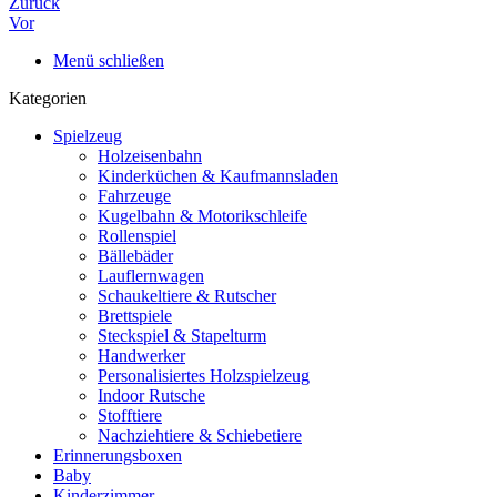
Zurück
Vor
Menü schließen
Kategorien
Spielzeug
Holzeisenbahn
Kinderküchen & Kaufmannsladen
Fahrzeuge
Kugelbahn & Motorikschleife
Rollenspiel
Bällebäder
Lauflernwagen
Schaukeltiere & Rutscher
Brettspiele
Steckspiel & Stapelturm
Handwerker
Personalisiertes Holzspielzeug
Indoor Rutsche
Stofftiere
Nachziehtiere & Schiebetiere
Erinnerungsboxen
Baby
Kinderzimmer