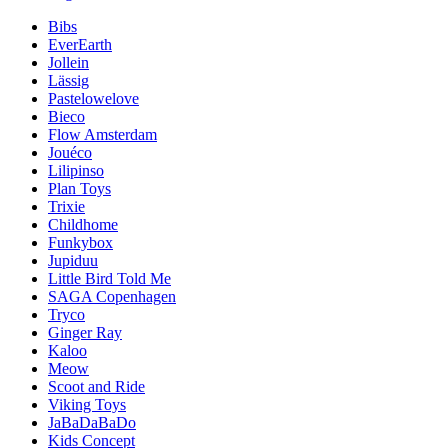
Bibs
EverEarth
Jollein
Lässig
Pastelowelove
Bieco
Flow Amsterdam
Jouéco
Lilipinso
Plan Toys
Trixie
Childhome
Funkybox
Jupiduu
Little Bird Told Me
SAGA Copenhagen
Tryco
Ginger Ray
Kaloo
Meow
Scoot and Ride
Viking Toys
JaBaDaBaDo
Kids Concept