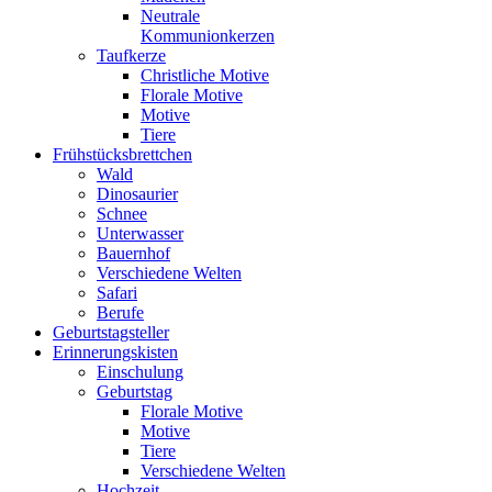
Neutrale
Kommunionkerzen
Taufkerze
Christliche Motive
Florale Motive
Motive
Tiere
Frühstücksbrettchen
Wald
Dinosaurier
Schnee
Unterwasser
Bauernhof
Verschiedene Welten
Safari
Berufe
Geburtstagsteller
Erinnerungskisten
Einschulung
Geburtstag
Florale Motive
Motive
Tiere
Verschiedene Welten
Hochzeit