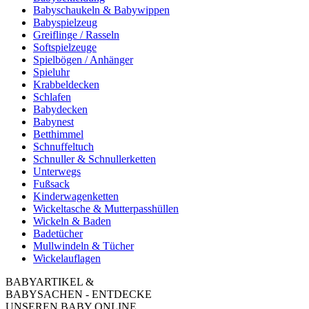
Babyschaukeln & Babywippen
Babyspielzeug
Greiflinge / Rasseln
Softspielzeuge
Spielbögen / Anhänger
Spieluhr
Krabbeldecken
Schlafen
Babydecken
Babynest
Betthimmel
Schnuffeltuch
Schnuller & Schnullerketten
Unterwegs
Fußsack
Kinderwagenketten
Wickeltasche & Mutterpasshüllen
Wickeln & Baden
Badetücher
Mullwindeln & Tücher
Wickelauflagen
BABYARTIKEL &
BABYSACHEN - ENTDECKE
UNSEREN BABY ONLINE