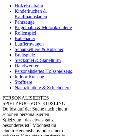
Holzeisenbahn
Kinderküchen &
Kaufmannsladen
Fahrzeuge
Kugelbahn & Motorikschleife
Rollenspiel
Bällebäder
Lauflernwagen
Schaukeltiere & Rutscher
Brettspiele
Steckspiel & Stapelturm
Handwerker
Personalisiertes Holzspielzeug
Indoor Rutsche
Stofftiere
Nachziehtiere & Schiebetiere
PERSONALISIERTES
SPIELZEUG VON KIDSLINO
Du bist auf der Suche nach einem
schönen personalisierten
Spielzeug , das etwas ganz
besonderes ist? Möchtest du
einem Herzensbaby oder einem