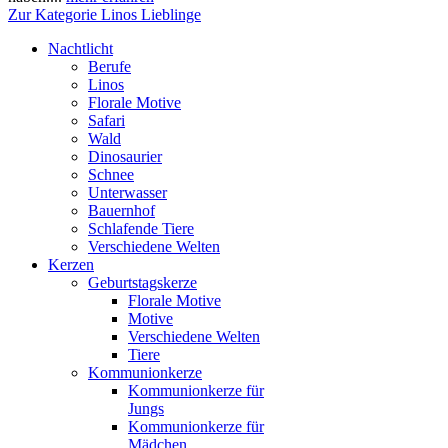
Zur Kategorie Linos Lieblinge
Nachtlicht
Berufe
Linos
Florale Motive
Safari
Wald
Dinosaurier
Schnee
Unterwasser
Bauernhof
Schlafende Tiere
Verschiedene Welten
Kerzen
Geburtstagskerze
Florale Motive
Motive
Verschiedene Welten
Tiere
Kommunionkerze
Kommunionkerze für
Jungs
Kommunionkerze für
Mädchen