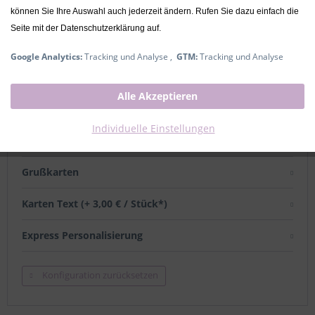
29,99 € *
können Sie Ihre Auswahl auch jederzeit ändern. Rufen Sie dazu einfach die
Seite mit der Datenschutzerklärung auf.
inkl. MwSt.
zzgl. Versandkosten
Ausverkauft
Google Analytics:
Tracking und Analyse ,
GTM:
Tracking und Analyse
mit Namen
Alle Akzeptieren
Individuelle Einstellungen
Name (+ 6,00 € / Stück*)
Grußkarten
Karten Text (+ 3,00 € / Stück*)
Express Personalisierung
Konfiguration zurücksetzen