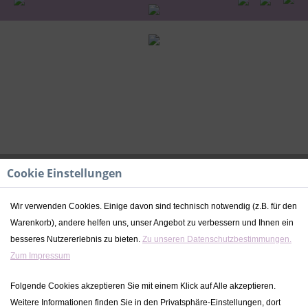
Cookie Einstellungen
Wir verwenden Cookies. Einige davon sind technisch notwendig (z.B. für den
Warenkorb), andere helfen uns, unser Angebot zu verbessern und Ihnen ein
Spielauto Paketdienst XL |
besseres Nutzererlebnis zu bieten.
Zu unseren Datenschutzbestimmungen.
personalisierbar
Zum Impressum
Folgende Cookies akzeptieren Sie mit einem Klick auf Alle akzeptieren.
Dieser Artikel steht derzeit nicht zur Verfügung!
Weitere Informationen finden Sie in den Privatsphäre-Einstellungen, dort