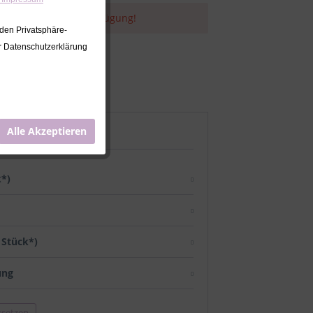
t derzeit nicht zur Verfügung!
 den Privatsphäre-
er Datenschutzerklärung
 € *
(31% gespart)
Alle Akzeptieren
k*)
/ Stück*)
ung
ksetzen