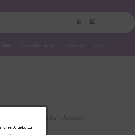
RINKEN
GESCHENKIDEEN
MARKEN
SALE %
ies Family Panda | Jouéco |
r
s, unser Angebot zu
 Impressum