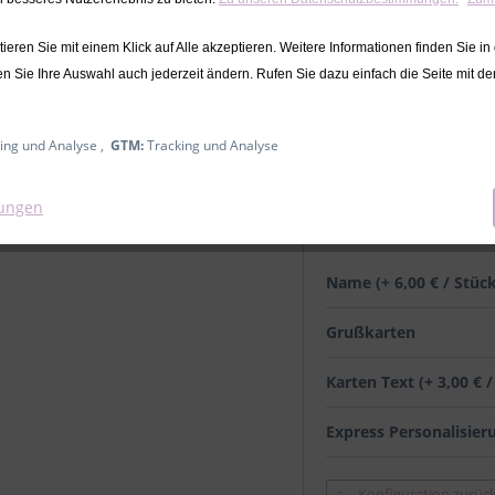
Dieser Artikel steh
eren Sie mit einem Klick auf Alle akzeptieren. Weitere Informationen finden Sie in
6,90 € *
en Sie Ihre Auswahl auch jederzeit ändern. Rufen Sie dazu einfach die Seite mit d
10,00
inkl. MwSt.
zzgl. Versandkosten
Ausverkauft
ing und Analyse ,
GTM:
Tracking und Analyse
lungen
mit Namen
Name (+ 6,00 € / Stüc
Grußkarten
Karten Text (+ 3,00 € 
Express Personalisier
Konfiguration zurüc