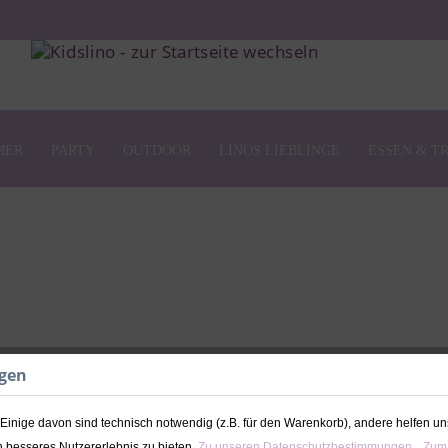
MER
PARTY
OUTDOOR
LINOS LIEBLINGE
ESSEN & T
ngen
Puzzle The Wild
personalisierba
inige davon sind technisch notwendig (z.B. für den Warenkorb), andere helfen un
 besseres Nutzererlebnis zu bieten.
Zu unseren Datenschutzbestimmungen.
Zum