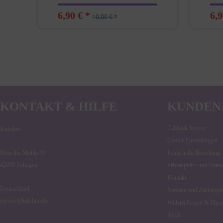
6,90 € *
6,9
10,00 € *
KONTAKT & HILFE
KUNDEN
Callback Service
Kidslino:
Cookie Einstellungen
Ober der Mühle 33
Fehlerhafte Bestellung
42699 Solingen
Privatsphäre und Daten
Kontakt
Deutschland
Versand und Zahlungs
service@kidslino.de
Widerrufsrecht & Must
AGB