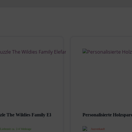
zle The Wildies Family Elefant | Jouéco |...
Personalisierte Holzspar
Lieferzeit ca. 2-4 Werktage
Ausverkauft