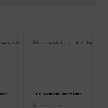
dose Löwe Lino...
LED Nachtlicht Kinder Faultier
Lieferzeit ca. 2-4 Werktage