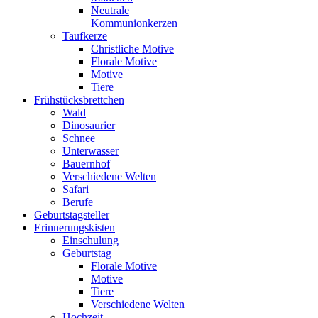
Neutrale
Kommunionkerzen
Taufkerze
Christliche Motive
Florale Motive
Motive
Tiere
Frühstücksbrettchen
Wald
Dinosaurier
Schnee
Unterwasser
Bauernhof
Verschiedene Welten
Safari
Berufe
Geburtstagsteller
Erinnerungskisten
Einschulung
Geburtstag
Florale Motive
Motive
Tiere
Verschiedene Welten
Hochzeit