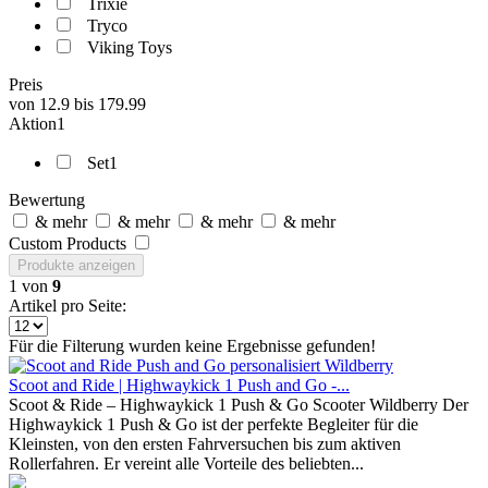
Trixie
Tryco
Viking Toys
Preis
von
12.9
bis
179.99
Aktion1
Set1
Bewertung
& mehr
& mehr
& mehr
& mehr
Custom Products
Produkte anzeigen
1
von
9
Artikel pro Seite:
Für die Filterung wurden keine Ergebnisse gefunden!
Scoot and Ride | Highwaykick 1 Push and Go -...
Scoot & Ride – Highwaykick 1 Push & Go Scooter Wildberry Der
Highwaykick 1 Push & Go ist der perfekte Begleiter für die
Kleinsten, von den ersten Fahrversuchen bis zum aktiven
Rollerfahren. Er vereint alle Vorteile des beliebten...