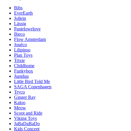
Bibs
EverEarth
Jollein
Lässig
Pastelowelove
Bieco
Flow Amsterdam
Jouéco
Lilipinso
Plan Toys
Trixie
Childhome
Funkybox
Jupiduu
Little Bird Told Me
SAGA Copenhagen
Tryco
Ginger Ray
Kaloo
Meow
Scoot and Ride
Viking Toys
JaBaDaBaDo
Kids Concept