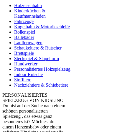
Holzeisenbahn
Kinderküchen &
Kaufmannsladen
Fahrzeuge
Kugelbahn & Motorikschleife
Rollenspiel
Bällebäder
Lauflernwagen
Schaukeltiere & Rutscher
Brettspiele
Steckspiel & Stapelturm
Handwerker
Personalisiertes Holzspielzeug
Indoor Rutsche
Stofftiere
Nachziehtiere & Schiebetiere
PERSONALISIERTES
SPIELZEUG VON KIDSLINO
Du bist auf der Suche nach einem
schönen personalisierten
Spielzeug , das etwas ganz
besonderes ist? Möchtest du
einem Herzensbaby oder einem