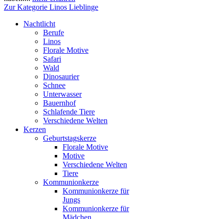
Zur Kategorie Linos Lieblinge
Nachtlicht
Berufe
Linos
Florale Motive
Safari
Wald
Dinosaurier
Schnee
Unterwasser
Bauernhof
Schlafende Tiere
Verschiedene Welten
Kerzen
Geburtstagskerze
Florale Motive
Motive
Verschiedene Welten
Tiere
Kommunionkerze
Kommunionkerze für
Jungs
Kommunionkerze für
Mädchen