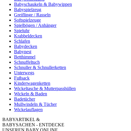
Babyschaukeln & Babywippen
Babyspielzeug
Greiflinge / Rasseln
Softspielzeuge
Spielbögen / Anhänger
Spieluhr
Krabbeldecken
Schlafen
Babydecken
Babynest
Betthimmel
Schnuffeltuch
Schnuller & Schnullerketten
Unterwegs
Fußsack
Kinderwagenketten
Wickeltasche & Mutterpasshüllen
Wickeln & Baden
Badetücher
Mullwindeln & Tücher
Wickelauflagen
BABYARTIKEL &
BABYSACHEN - ENTDECKE
UNSEREN BABY ONLINE