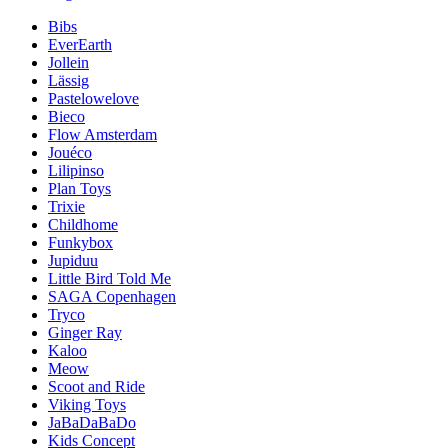
Bibs
EverEarth
Jollein
Lässig
Pastelowelove
Bieco
Flow Amsterdam
Jouéco
Lilipinso
Plan Toys
Trixie
Childhome
Funkybox
Jupiduu
Little Bird Told Me
SAGA Copenhagen
Tryco
Ginger Ray
Kaloo
Meow
Scoot and Ride
Viking Toys
JaBaDaBaDo
Kids Concept