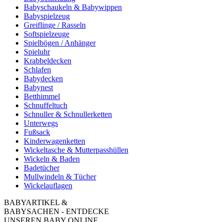
Babyschaukeln & Babywippen
Babyspielzeug
Greiflinge / Rasseln
Softspielzeuge
Spielbögen / Anhänger
Spieluhr
Krabbeldecken
Schlafen
Babydecken
Babynest
Betthimmel
Schnuffeltuch
Schnuller & Schnullerketten
Unterwegs
Fußsack
Kinderwagenketten
Wickeltasche & Mutterpasshüllen
Wickeln & Baden
Badetücher
Mullwindeln & Tücher
Wickelauflagen
BABYARTIKEL &
BABYSACHEN - ENTDECKE
UNSEREN BABY ONLINE