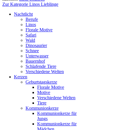
Zur Kategorie Linos Lieblinge
Nachtlicht
Berufe
Linos
Florale Motive
Safari
Wald
Dinosaurier
Schnee
Unterwasser
Bauernhof
Schlafende Tiere
Verschiedene Welten
Kerzen
Geburtstagskerze
Florale Motive
Motive
Verschiedene Welten
Tiere
Kommunionkerze
Kommunionkerze für
Jungs
Kommunionkerze für
Mädchen