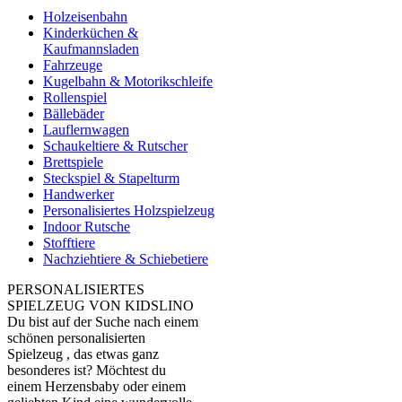
Holzeisenbahn
Kinderküchen &
Kaufmannsladen
Fahrzeuge
Kugelbahn & Motorikschleife
Rollenspiel
Bällebäder
Lauflernwagen
Schaukeltiere & Rutscher
Brettspiele
Steckspiel & Stapelturm
Handwerker
Personalisiertes Holzspielzeug
Indoor Rutsche
Stofftiere
Nachziehtiere & Schiebetiere
PERSONALISIERTES
SPIELZEUG VON KIDSLINO
Du bist auf der Suche nach einem
schönen personalisierten
Spielzeug , das etwas ganz
besonderes ist? Möchtest du
einem Herzensbaby oder einem