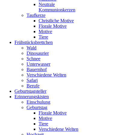
Neutrale
Kommunionkerzen
Taufkerze
Christliche Motive
Florale Motive
Motive
Tiere
Frühstücksbrettchen
Wald
Dinosaurier
Schnee
Unterwasser
Bauernhof
Verschiedene Welten
Safari
Berufe
Geburtstagsteller
Erinnerungskisten
Einschulung
Geburtstag
Florale Motive
Motive
Tiere
Verschiedene Welten
Hochzeit