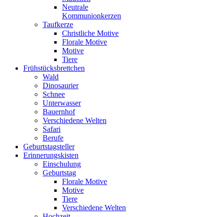
Neutrale
Kommunionkerzen
Taufkerze
Christliche Motive
Florale Motive
Motive
Tiere
Frühstücksbrettchen
Wald
Dinosaurier
Schnee
Unterwasser
Bauernhof
Verschiedene Welten
Safari
Berufe
Geburtstagsteller
Erinnerungskisten
Einschulung
Geburtstag
Florale Motive
Motive
Tiere
Verschiedene Welten
Hochzeit