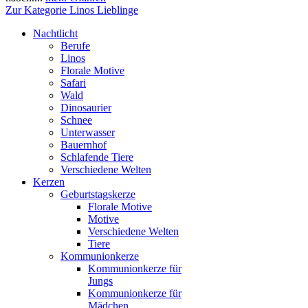
Zur Kategorie Linos Lieblinge
Nachtlicht
Berufe
Linos
Florale Motive
Safari
Wald
Dinosaurier
Schnee
Unterwasser
Bauernhof
Schlafende Tiere
Verschiedene Welten
Kerzen
Geburtstagskerze
Florale Motive
Motive
Verschiedene Welten
Tiere
Kommunionkerze
Kommunionkerze für
Jungs
Kommunionkerze für
Mädchen