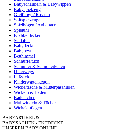
Babyschaukeln & Babywippen
Babyspielzeug
Greiflinge / Rasseln
Softspielzeuge
Spielbögen / Anhänger
Spieluhr
Krabbeldecken
Schlafen
Babydecken
Babynest
Betthimmel
Schnuffeltuch
Schnuller & Schnullerketten
Unterwegs
Fußsack
Kinderwagenketten
Wickeltasche & Mutterpasshüllen
Wickeln & Baden
Badetücher
Mullwindeln & Tücher
Wickelauflagen
BABYARTIKEL &
BABYSACHEN - ENTDECKE
UNSEREN BABY ONLINE