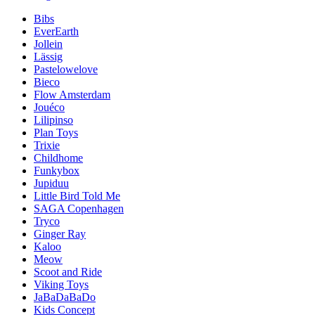
Bibs
EverEarth
Jollein
Lässig
Pastelowelove
Bieco
Flow Amsterdam
Jouéco
Lilipinso
Plan Toys
Trixie
Childhome
Funkybox
Jupiduu
Little Bird Told Me
SAGA Copenhagen
Tryco
Ginger Ray
Kaloo
Meow
Scoot and Ride
Viking Toys
JaBaDaBaDo
Kids Concept