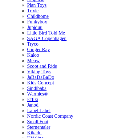
Plan Toys
Trixie
Childhome
Funkybox
Jupiduu
Little Bird Told Me
SAGA Copenhagen
Tryco
Ginger Ray
Kaloo
Meow
Scoot and Ride
Viking Toys
JaBaDaBaDo
Kids Concept
Sindibaba
Warmies®
Effiki
Janod
Label Label
Nordic Coast Company
Small Foot
Sternentaler
Kikadu