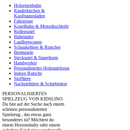
Holzeisenbahn
Kinderküchen &
Kaufmannsladen
Fahrzeuge
Kugelbahn & Motorikschleife
Rollenspiel
Bällebäder
Lauflernwagen
Schaukeltiere & Rutscher
Brettspiele
Steckspiel & Stapelturm
Handwerker
Personalisiertes Holzspielzeug
Indoor Rutsche
Stofftiere
Nachziehtiere & Schiebetiere
PERSONALISIERTES
SPIELZEUG VON KIDSLINO
Du bist auf der Suche nach einem
schönen personalisierten
Spielzeug , das etwas ganz
besonderes ist? Möchtest du
einem Herzensbaby oder einem