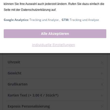
können Sie Ihre Auswahl auch jederzeit ändern. Rufen Sie dazu einfach die
Seite mit der Datenschutzerklärung auf.
mit Geburtsdaten
Google Analytics:
Tracking und Analyse ,
GTM:
Tracking und Analyse
Name
Alle Akzeptieren
Datum
Individuelle Einstellungen
Größe
Uhrzeit
Gewicht
Grußkarten
Karten Text (+ 3,00 € / Stück*)
Express Personalisierung