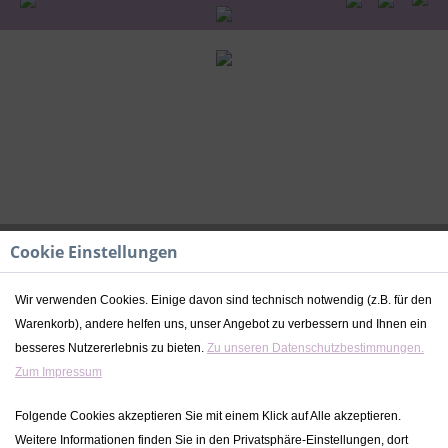
Cookie Einstellungen
Wir verwenden Cookies. Einige davon sind technisch notwendig (z.B. für den
Warenkorb), andere helfen uns, unser Angebot zu verbessern und Ihnen ein
LED Nachtlicht Kinder Seepferdchen
besseres Nutzererlebnis zu bieten.
Zu unseren Datenschutzbestimmungen.
Zum Impressum
29,90 € *
inkl. MwSt.
zzgl. Versandkosten
Folgende Cookies akzeptieren Sie mit einem Klick auf Alle akzeptieren.
Lieferzeit ca. 2-4 Werktage
Weitere Informationen finden Sie in den Privatsphäre-Einstellungen, dort