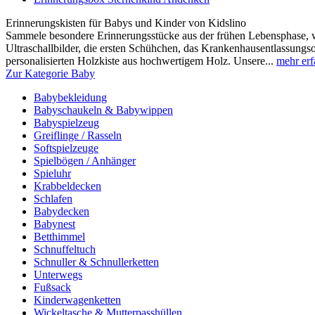
Erinnerungskisten für Babys und Kinder von Kidslino
Sammele besondere Erinnerungsstücke aus der frühen Lebensphase, wi
Ultraschallbilder, die ersten Schühchen, das Krankenhausentlassungsou
personalisierten Holzkiste aus hochwertigem Holz. Unsere...
mehr erf
Zur Kategorie Baby
Babybekleidung
Babyschaukeln & Babywippen
Babyspielzeug
Greiflinge / Rasseln
Softspielzeuge
Spielbögen / Anhänger
Spieluhr
Krabbeldecken
Schlafen
Babydecken
Babynest
Betthimmel
Schnuffeltuch
Schnuller & Schnullerketten
Unterwegs
Fußsack
Kinderwagenketten
Wickeltasche & Mutterpasshüllen