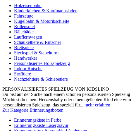
Holzeisenbahn
Kinderküchen & Kaufmannsladen
Fahrzeuge
Kugelbahn & Motorikschleife
Rollenspiel
Bällebäder
Lauflernwagen
Schaukeltiere & Rutscher
Brettspiele
Steckspiel & Stapelturm
Handwerker
Personalisiertes Holzspielzeug
Indoor Rutsche
Stofftiere
Nachziehtiere & Schiebetiere
PERSONALISIERTES SPIELZEUG VON KIDSLINO
Du bist auf der Suche nach einem schönen personalisierten Spielzeug 
Möchtest du einem Herzensbaby oder einem geliebten Kind eine wun
personalisierten Spielzeug, das speziell für...
mehr erfahren
Zur Kategorie Erinnerungsboxen
Erinnerungskiste in Farbe
Erinnerungskiste Lasergravur
Erinnerungsbox Sternenkind Andenken