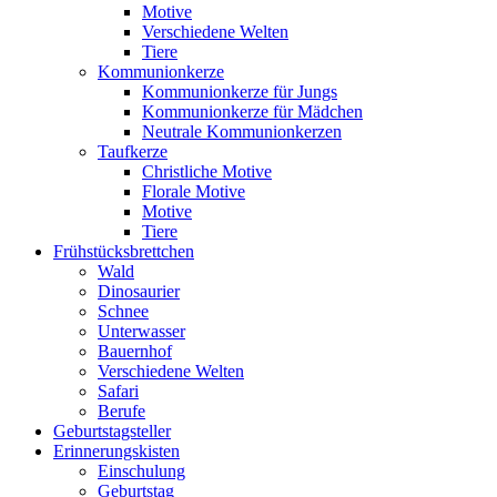
Motive
Verschiedene Welten
Tiere
Kommunionkerze
Kommunionkerze für Jungs
Kommunionkerze für Mädchen
Neutrale Kommunionkerzen
Taufkerze
Christliche Motive
Florale Motive
Motive
Tiere
Frühstücksbrettchen
Wald
Dinosaurier
Schnee
Unterwasser
Bauernhof
Verschiedene Welten
Safari
Berufe
Geburtstagsteller
Erinnerungskisten
Einschulung
Geburtstag