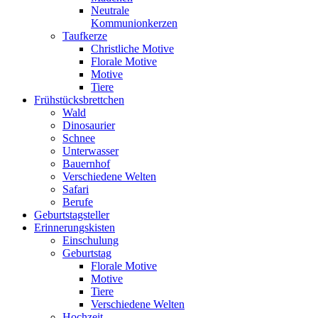
Neutrale
Kommunionkerzen
Taufkerze
Christliche Motive
Florale Motive
Motive
Tiere
Frühstücksbrettchen
Wald
Dinosaurier
Schnee
Unterwasser
Bauernhof
Verschiedene Welten
Safari
Berufe
Geburtstagsteller
Erinnerungskisten
Einschulung
Geburtstag
Florale Motive
Motive
Tiere
Verschiedene Welten
Hochzeit