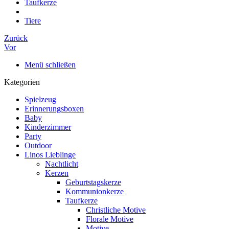
Taufkerze
Tiere
Zurück
Vor
Menü schließen
Kategorien
Spielzeug
Erinnerungsboxen
Baby
Kinderzimmer
Party
Outdoor
Linos Lieblinge
Nachtlicht
Kerzen
Geburtstagskerze
Kommunionkerze
Taufkerze
Christliche Motive
Florale Motive
Motive