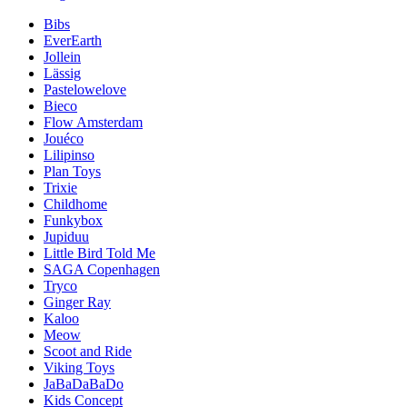
Bibs
EverEarth
Jollein
Lässig
Pastelowelove
Bieco
Flow Amsterdam
Jouéco
Lilipinso
Plan Toys
Trixie
Childhome
Funkybox
Jupiduu
Little Bird Told Me
SAGA Copenhagen
Tryco
Ginger Ray
Kaloo
Meow
Scoot and Ride
Viking Toys
JaBaDaBaDo
Kids Concept