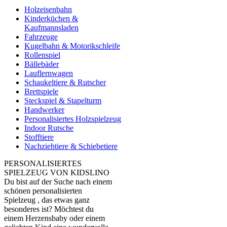
Holzeisenbahn
Kinderküchen &
Kaufmannsladen
Fahrzeuge
Kugelbahn & Motorikschleife
Rollenspiel
Bällebäder
Lauflernwagen
Schaukeltiere & Rutscher
Brettspiele
Steckspiel & Stapelturm
Handwerker
Personalisiertes Holzspielzeug
Indoor Rutsche
Stofftiere
Nachziehtiere & Schiebetiere
PERSONALISIERTES
SPIELZEUG VON KIDSLINO
Du bist auf der Suche nach einem
schönen personalisierten
Spielzeug , das etwas ganz
besonderes ist? Möchtest du
einem Herzensbaby oder einem