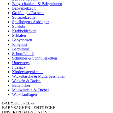
Babyschaukeln & Babywippen
Babyspielzeug
Greiflinge / Rasseln
Softspielzeuge
Spielbögen / Anhänger
Spieluhr
Krabbeldecken
Schlafen
Babydecken
Babynest
Betthimmel
Schnuffeltuch
Schnuller & Schnullerketten
Unterwegs
Fußsack
Kinderwagenketten
Wickeltasche & Mutterpasshüllen
Wickeln & Baden
Badetücher
Mullwindeln & Tücher
Wickelauflagen
BABYARTIKEL &
BABYSACHEN - ENTDECKE
UNSEREN BABY ONLINE