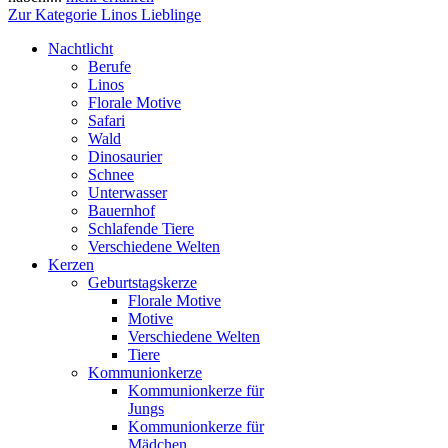
Zur Kategorie Linos Lieblinge
Nachtlicht
Berufe
Linos
Florale Motive
Safari
Wald
Dinosaurier
Schnee
Unterwasser
Bauernhof
Schlafende Tiere
Verschiedene Welten
Kerzen
Geburtstagskerze
Florale Motive
Motive
Verschiedene Welten
Tiere
Kommunionkerze
Kommunionkerze für
Jungs
Kommunionkerze für
Mädchen