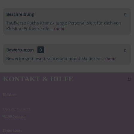
Beschreibung
Taufkerze Fuchs Kranz - Junge Personalisiert für dich von
Kidslino Entdecke die...
mehr
Bewertungen
0
Bewertungen lesen, schreiben und diskutieren...
mehr
KONTAKT & HILFE
Kidslino:
Ober der Mühle 33
42699 Solingen
Deutschland