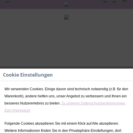
Cookie Einstellungen
Wir verwenden Cookies. Einige davon sind technisch notwendig (z.B. für den
Warenkorb), andere helfen uns, unser Angebot zu verbessern und Ihnen ein
Taufkerze | Fuchs Kranz - Junge |
besseres Nutzererlebnis zu bieten.
Zu unseren Datenschutzbestimmungen.
Kidslino
Zum Impressum
47,99 € *
Folgende Cookies akzeptieren Sie mit einem Klick auf Alle akzeptieren.
Weitere Informationen finden Sie in den Privatsphäre-Einstellungen, dort
inkl. MwSt.
zzgl. Versandkosten