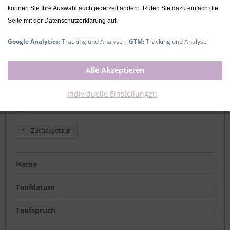
können Sie Ihre Auswahl auch jederzeit ändern. Rufen Sie dazu einfach die
Ausverkauft
Seite mit der Datenschutzerklärung auf.
Taufkerzen
Google Analytics:
Tracking und Analyse ,
GTM:
Tracking und Analyse
Alle Akzeptieren
Kerzendurchmesser **
Individuelle Einstellungen
6 cm
8 cm (+ 4,95 € / Stück*)
Zurücksetzen
Name
Taufdatum
Taufspruch