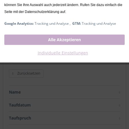
können Sie Ihre Auswahl auch jederzeit ändern. Rufen Sie dazu einfach die
Ausverkauft
Seite mit der Datenschutzerklärung auf.
Taufkerzen
Google Analytics:
Tracking und Analyse ,
GTM:
Tracking und Analyse
Alle Akzeptieren
Kerzendurchmesser **
Individuelle Einstellungen
6 cm
8 cm (+ 4,95 € / Stück*)
Zurücksetzen
Name
Taufdatum
Taufspruch