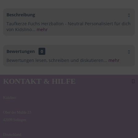
Beschreibung
Taufkerze Fuchs Herzballon - Neutral Personalisiert für dich
von Kidslino...
mehr
Bewertungen
0
Bewertungen lesen, schreiben und diskutieren...
mehr
KONTAKT & HILFE
Kidslino:
Ober der Mühle 33
42699 Solingen
Deutschland