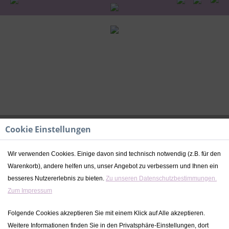
Cookie Einstellungen
Wir verwenden Cookies. Einige davon sind technisch notwendig (z.B. für den
Warenkorb), andere helfen uns, unser Angebot zu verbessern und Ihnen ein
Taufkerze | Fuchs Herzballon - Neutral
besseres Nutzererlebnis zu bieten.
Zu unseren Datenschutzbestimmungen.
| Kidslino
Zum Impressum
47,99 € *
Folgende Cookies akzeptieren Sie mit einem Klick auf Alle akzeptieren.
Weitere Informationen finden Sie in den Privatsphäre-Einstellungen, dort
inkl. MwSt.
zzgl. Versandkosten