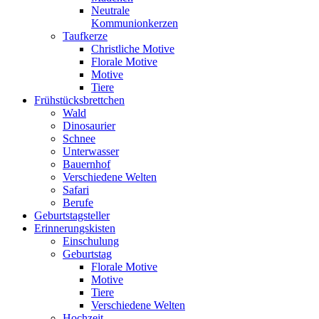
Neutrale
Kommunionkerzen
Taufkerze
Christliche Motive
Florale Motive
Motive
Tiere
Frühstücksbrettchen
Wald
Dinosaurier
Schnee
Unterwasser
Bauernhof
Verschiedene Welten
Safari
Berufe
Geburtstagsteller
Erinnerungskisten
Einschulung
Geburtstag
Florale Motive
Motive
Tiere
Verschiedene Welten
Hochzeit