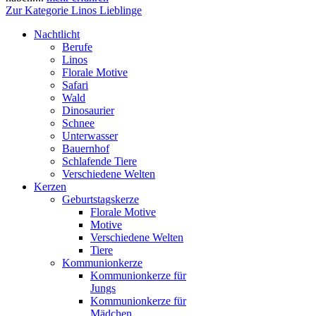
Zur Kategorie Linos Lieblinge
Nachtlicht
Berufe
Linos
Florale Motive
Safari
Wald
Dinosaurier
Schnee
Unterwasser
Bauernhof
Schlafende Tiere
Verschiedene Welten
Kerzen
Geburtstagskerze
Florale Motive
Motive
Verschiedene Welten
Tiere
Kommunionkerze
Kommunionkerze für
Jungs
Kommunionkerze für
Mädchen