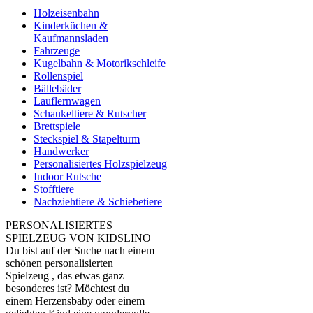
Holzeisenbahn
Kinderküchen &
Kaufmannsladen
Fahrzeuge
Kugelbahn & Motorikschleife
Rollenspiel
Bällebäder
Lauflernwagen
Schaukeltiere & Rutscher
Brettspiele
Steckspiel & Stapelturm
Handwerker
Personalisiertes Holzspielzeug
Indoor Rutsche
Stofftiere
Nachziehtiere & Schiebetiere
PERSONALISIERTES
SPIELZEUG VON KIDSLINO
Du bist auf der Suche nach einem
schönen personalisierten
Spielzeug , das etwas ganz
besonderes ist? Möchtest du
einem Herzensbaby oder einem