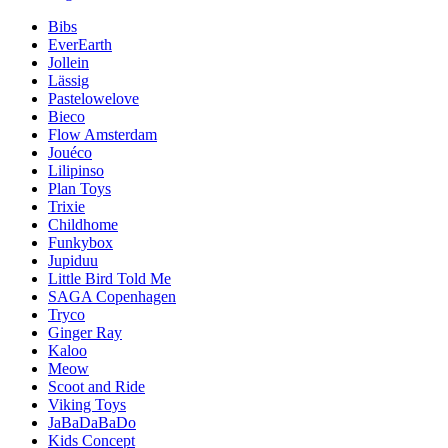
Bibs
EverEarth
Jollein
Lässig
Pastelowelove
Bieco
Flow Amsterdam
Jouéco
Lilipinso
Plan Toys
Trixie
Childhome
Funkybox
Jupiduu
Little Bird Told Me
SAGA Copenhagen
Tryco
Ginger Ray
Kaloo
Meow
Scoot and Ride
Viking Toys
JaBaDaBaDo
Kids Concept