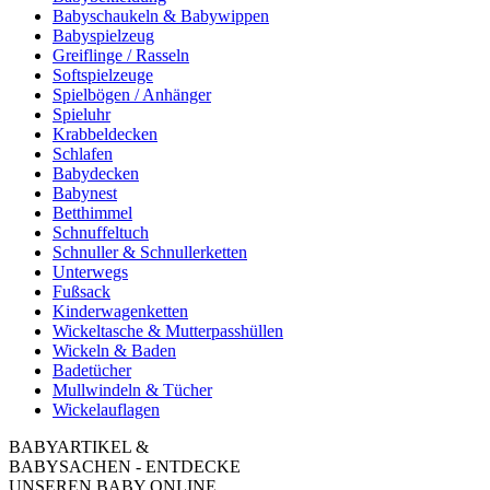
Babyschaukeln & Babywippen
Babyspielzeug
Greiflinge / Rasseln
Softspielzeuge
Spielbögen / Anhänger
Spieluhr
Krabbeldecken
Schlafen
Babydecken
Babynest
Betthimmel
Schnuffeltuch
Schnuller & Schnullerketten
Unterwegs
Fußsack
Kinderwagenketten
Wickeltasche & Mutterpasshüllen
Wickeln & Baden
Badetücher
Mullwindeln & Tücher
Wickelauflagen
BABYARTIKEL &
BABYSACHEN - ENTDECKE
UNSEREN BABY ONLINE