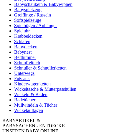
Babyschaukeln & Babywippen
Babyspielzeug
Greiflinge / Rasseln
Softspielzeuge
Spielbögen / Anhänger
Spieluhr
Krabbeldecken
Schlafen
Babydecken
Babynest
Betthimmel
Schnuffeltuch
Schnuller & Schnullerketten
Unterwegs
Fußsack
Kinderwagenketten
Wickeltasche & Mutterpasshüllen
Wickeln & Baden
Badetücher
Mullwindeln & Tücher
Wickelauflagen
BABYARTIKEL &
BABYSACHEN - ENTDECKE
UNSEREN BABY ONLINE