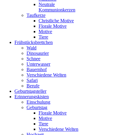
Neutrale
Kommunionkerzen
Taufkerze
Christliche Motive
Florale Motive
Motive
Tiere
Frühstücksbrettchen
Wald
Dinosaurier
Schnee
Unterwasser
Bauernhof
Verschiedene Welten
Safari
Berufe
Geburtstagsteller
Erinnerungskisten
Einschulung
Geburtstag
Florale Motive
Motive
Tiere
Verschiedene Welten
Hochzeit