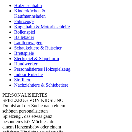
Holzeisenbahn
Kinderküchen &
Kaufmannsladen
Fahrzeuge
Kugelbahn & Motorikschleife
Rollenspiel
Bällebäder
Lauflernwagen
Schaukeltiere & Rutscher
Brettspiele
Steckspiel & Stapelturm
Handwerker
Personalisiertes Holzspielzeug
Indoor Rutsche
Stofftiere
Nachziehtiere & Schiebetiere
PERSONALISIERTES
SPIELZEUG VON KIDSLINO
Du bist auf der Suche nach einem
schönen personalisierten
Spielzeug , das etwas ganz
besonderes ist? Möchtest du
einem Herzensbaby oder einem