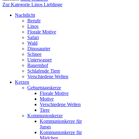
Zur Kategorie Linos Lieblinge
Nachtlicht
Berufe
Linos
Florale Motive
Safari
Wald
Dinosaurier
Schnee
Unterwasser
Bauernhof
Schlafende Tiere
Verschiedene Welten
Kerzen
Geburtstagskerze
Florale Motive
Motive
Verschiedene Welten
Tiere
Kommunionkerze
Kommunionkerze für
Jungs
Kommunionkerze für
Mädchen