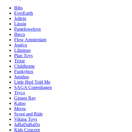
Bibs
EverEarth
Jollein
Lässig
Pastelowelove
Bieco
Flow Amsterdam
Jouéco
Lilipinso
Plan Toys
Trixie
Childhome
Funkybox
Jupiduu
Little Bird Told Me
SAGA Copenhagen
Tryco
Ginger Ray
Kaloo
Meow
Scoot and Ride
Viking Toys
JaBaDaBaDo
Kids Concept