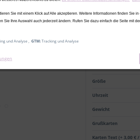
inkl. MwSt.
zzgl. Versandkosten
eren Sie mit einem Klick auf Alle akzeptieren. Weitere Informationen finden Sie in
Ausverkauft
en Sie Ihre Auswahl auch jederzeit ändern. Rufen Sie dazu einfach die Seite mit d
mit Geburtsdaten
ing und Analyse ,
GTM:
Tracking und Analyse
Name
lungen
Datum
Größe
Uhrzeit
Gewicht
Grußkarten
Karten Text (+ 3,00 € 