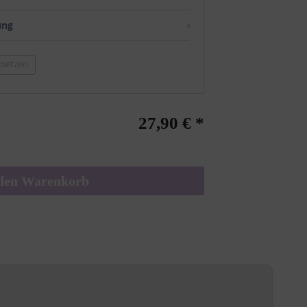
ung
ksetzen
27,90 € *
den
Warenkorb