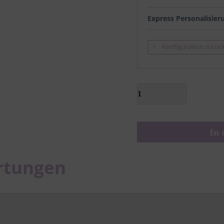
Express Personalisier
Konfiguration zurüc
In 
rtungen