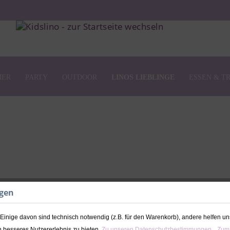
MER
PARTY
OUTDOOR
LINOS LIEBLINGE
ESSEN & T
ngen
Geburtstagstell
inige davon sind technisch notwendig (z.B. für den Warenkorb), andere helfen un
27,90 € *
 besseres Nutzererlebnis zu bieten.
Zu unseren Datenschutzbestimmungen.
Zum