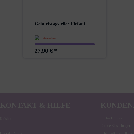
Geburtstagsteller Elefant
Ausverkauft
27,90 € *
KONTAKT & HILFE
KUNDEN
Callback Service
Kidslino:
Cookie Einstellungen
Ober der Mühle 33
Fehlerhafte Bestellung