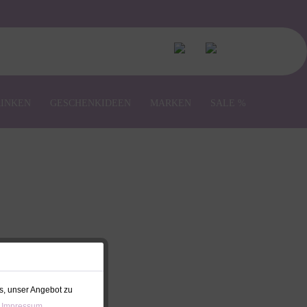
RINKEN
GESCHENKIDEEN
MARKEN
SALE %
er Pinguin
s, unser Angebot zu
 Impressum