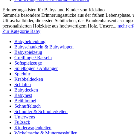
Erinnerungskisten für Babys und Kinder von Kidslino
Sammele besondere Erinnerungsstücke aus der frühen Lebensphase, wi
Ultraschallbilder, die ersten Schühchen, das Krankenhausentlassungsou
personalisierten Holzkiste aus hochwertigem Holz. Unsere...
mehr erf
Zur Kategorie Baby
Babybekleidung
Babyschaukeln & Babywippen
Babyspielzeug
Greiflinge / Rasseln
Softspielzeuge
Spielbögen / Anhänger
Spieluhr
Krabbeldecken
Schlafen
Babydecken
Babynest
Betthimmel
Schnuffeltuch
Schnuller & Schnullerketten
Unterwegs
Fußsack
Kinderwagenketten
Wickeltasche & Mutterpasshüllen