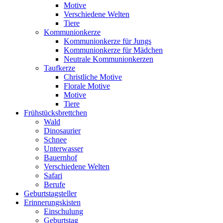
Motive
Verschiedene Welten
Tiere
Kommunionkerze
Kommunionkerze für Jungs
Kommunionkerze für Mädchen
Neutrale Kommunionkerzen
Taufkerze
Christliche Motive
Florale Motive
Motive
Tiere
Frühstücksbrettchen
Wald
Dinosaurier
Schnee
Unterwasser
Bauernhof
Verschiedene Welten
Safari
Berufe
Geburtstagsteller
Erinnerungskisten
Einschulung
Geburtstag