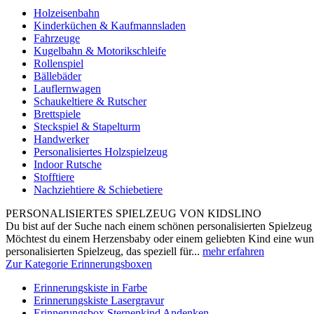
Holzeisenbahn
Kinderküchen & Kaufmannsladen
Fahrzeuge
Kugelbahn & Motorikschleife
Rollenspiel
Bällebäder
Lauflernwagen
Schaukeltiere & Rutscher
Brettspiele
Steckspiel & Stapelturm
Handwerker
Personalisiertes Holzspielzeug
Indoor Rutsche
Stofftiere
Nachziehtiere & Schiebetiere
PERSONALISIERTES SPIELZEUG VON KIDSLINO
Du bist auf der Suche nach einem schönen personalisierten Spielzeug 
Möchtest du einem Herzensbaby oder einem geliebten Kind eine wun
personalisierten Spielzeug, das speziell für...
mehr erfahren
Zur Kategorie Erinnerungsboxen
Erinnerungskiste in Farbe
Erinnerungskiste Lasergravur
Erinnerungsbox Sternenkind Andenken