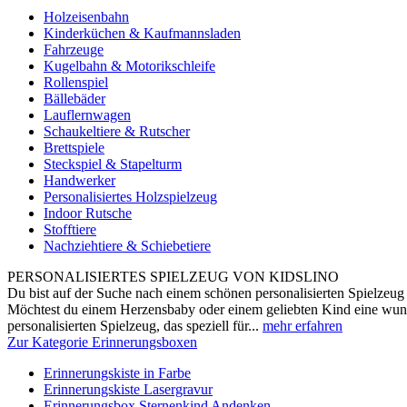
Holzeisenbahn
Kinderküchen & Kaufmannsladen
Fahrzeuge
Kugelbahn & Motorikschleife
Rollenspiel
Bällebäder
Lauflernwagen
Schaukeltiere & Rutscher
Brettspiele
Steckspiel & Stapelturm
Handwerker
Personalisiertes Holzspielzeug
Indoor Rutsche
Stofftiere
Nachziehtiere & Schiebetiere
PERSONALISIERTES SPIELZEUG VON KIDSLINO
Du bist auf der Suche nach einem schönen personalisierten Spielzeug 
Möchtest du einem Herzensbaby oder einem geliebten Kind eine wun
personalisierten Spielzeug, das speziell für...
mehr erfahren
Zur Kategorie Erinnerungsboxen
Erinnerungskiste in Farbe
Erinnerungskiste Lasergravur
Erinnerungsbox Sternenkind Andenken