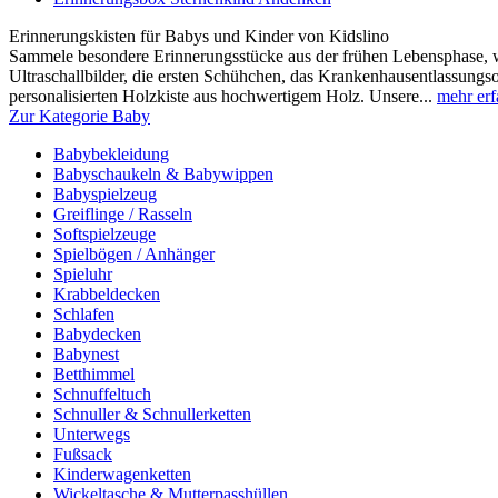
Erinnerungskisten für Babys und Kinder von Kidslino
Sammele besondere Erinnerungsstücke aus der frühen Lebensphase, wi
Ultraschallbilder, die ersten Schühchen, das Krankenhausentlassungsou
personalisierten Holzkiste aus hochwertigem Holz. Unsere...
mehr erf
Zur Kategorie Baby
Babybekleidung
Babyschaukeln & Babywippen
Babyspielzeug
Greiflinge / Rasseln
Softspielzeuge
Spielbögen / Anhänger
Spieluhr
Krabbeldecken
Schlafen
Babydecken
Babynest
Betthimmel
Schnuffeltuch
Schnuller & Schnullerketten
Unterwegs
Fußsack
Kinderwagenketten
Wickeltasche & Mutterpasshüllen