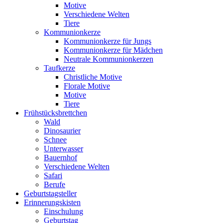
Motive
Verschiedene Welten
Tiere
Kommunionkerze
Kommunionkerze für Jungs
Kommunionkerze für Mädchen
Neutrale Kommunionkerzen
Taufkerze
Christliche Motive
Florale Motive
Motive
Tiere
Frühstücksbrettchen
Wald
Dinosaurier
Schnee
Unterwasser
Bauernhof
Verschiedene Welten
Safari
Berufe
Geburtstagsteller
Erinnerungskisten
Einschulung
Geburtstag