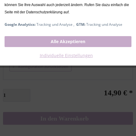
können Sie Ihre Auswahl auch jederzeit ändern. Rufen Sie dazu einfach die
Seite mit der Datenschutzerklärung auf.
Name
Google Analytics:
Tracking und Analyse ,
GTM:
Tracking und Analyse
Name
Alle Akzeptieren
Express Personalisierung
Individuelle Einstellungen
Konfiguration zurücksetzen
14,90 € *
In den
Warenkorb