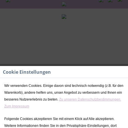
Cookie Einstellungen
Wir verwenden Cookies. Einige davon sind technisch notwendig (z.B. für den
Warenkorb), andere helfen uns, unser Angebot zu verbessern und Ihnen ein
Frühstücksbrettchen | Schaf | Kidslino
besseres Nutzererlebnis zu bieten.
Zu unseren Datenschutzbestimmungen.
Zum Impressum
14,90 € *
inkl. MwSt.
zzgl. Versandkosten
Folgende Cookies akzeptieren Sie mit einem Klick auf Alle akzeptieren.
Lieferzeit ca. 2-4 Werktage
Weitere Informationen finden Sie in den Privatsphäre-Einstellungen, dort