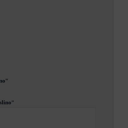
ino"
slino"