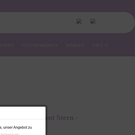
RINKEN
GESCHENKIDEEN
MARKEN
SALE %
Geburt | Elefant Stern -
lino
s, unser Angebot zu
 Impressum