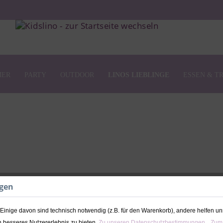
MER
PARTY
OUTDOOR
LINOS LIEBLINGE
ESSEN & T
ngen
Erinnerungsbox 
Mädchen | Kids
inige davon sind technisch notwendig (z.B. für den Warenkorb), andere helfen un
 besseres Nutzererlebnis zu bieten.
Zu unseren Datenschutzbestimmungen.
Zum