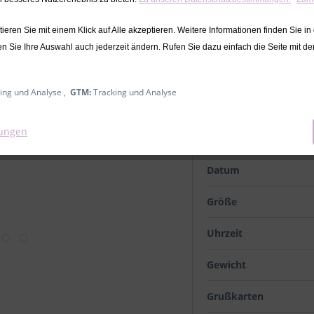
29,90 € *
eren Sie mit einem Klick auf Alle akzeptieren. Weitere Informationen finden Sie in
inkl. MwSt.
zzgl. Versandkosten
en Sie Ihre Auswahl auch jederzeit ändern. Rufen Sie dazu einfach die Seite mit d
Lieferzeit ca. 2-4 Werktage
ing und Analyse ,
GTM:
Tracking und Analyse
mit Geburtsdaten
lungen
Name
Datum
Größe
Uhrzeit
Gewicht
Grußkarten