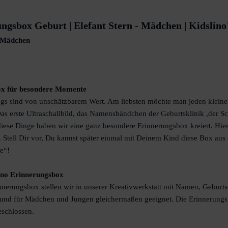
gsbox Geburt | Elefant Stern - Mädchen | Kidslino
- Mädchen
ox für besondere Momente
lings sind von unschätzbarem Wert. Am liebsten möchte man jeden kle
 erste Ultraschallbild, das Namensbändchen der Geburtsklinik ,der Sch
ür diese Dinge haben wir eine ganz besondere Erinnerungsbox kreiert. H
s. Stell Dir vor, Du kannst später einmal mit Deinem Kind diese Box a
e“!
lino Erinnerungsbox
rinnerungsbox stellen wir in unserer Kreativwerkstatt mit Namen, Geburt
olz und für Mädchen und Jungen gleichermaßen geeignet. Die Erinnerung
eschlossen.