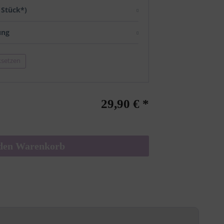
/ Stück*)
ung
ksetzen
29,90 € *
den
Warenkorb