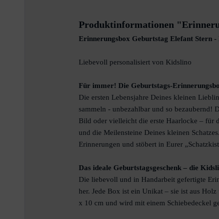
Produktinformationen "Erinnerun
Erinnerungsbox Geburtstag Elefant Stern 
Liebevoll personalisiert von Kidslino
Für immer! Die Geburtstags-Erinnerungsb
Die ersten Lebensjahre Deines kleinen Lieb
sammeln - unbezahlbar und so bezaubernd! Das
Bild oder vielleicht die erste Haarlocke – f
und die Meilensteine Deines kleinen Schatze
Erinnerungen und stöbert in Eurer „Schatzkist
Das ideale Geburtstagsgeschenk – die Kids
Die liebevoll und in Handarbeit gefertigte E
her. Jede Box ist ein Unikat – sie ist aus H
x 10 cm und wird mit einem Schiebedeckel g