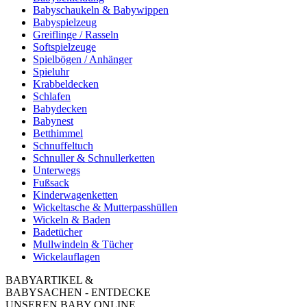
Babyschaukeln & Babywippen
Babyspielzeug
Greiflinge / Rasseln
Softspielzeuge
Spielbögen / Anhänger
Spieluhr
Krabbeldecken
Schlafen
Babydecken
Babynest
Betthimmel
Schnuffeltuch
Schnuller & Schnullerketten
Unterwegs
Fußsack
Kinderwagenketten
Wickeltasche & Mutterpasshüllen
Wickeln & Baden
Badetücher
Mullwindeln & Tücher
Wickelauflagen
BABYARTIKEL &
BABYSACHEN - ENTDECKE
UNSEREN BABY ONLINE