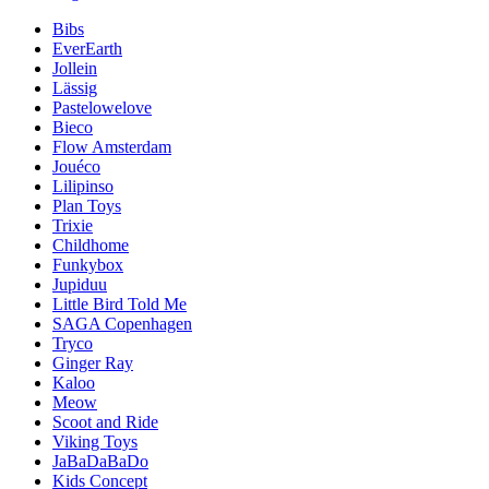
Bibs
EverEarth
Jollein
Lässig
Pastelowelove
Bieco
Flow Amsterdam
Jouéco
Lilipinso
Plan Toys
Trixie
Childhome
Funkybox
Jupiduu
Little Bird Told Me
SAGA Copenhagen
Tryco
Ginger Ray
Kaloo
Meow
Scoot and Ride
Viking Toys
JaBaDaBaDo
Kids Concept