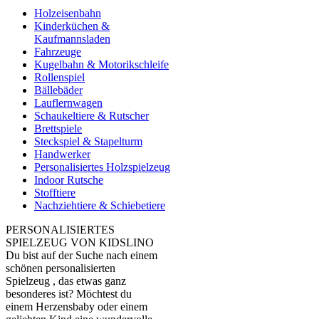
Holzeisenbahn
Kinderküchen &
Kaufmannsladen
Fahrzeuge
Kugelbahn & Motorikschleife
Rollenspiel
Bällebäder
Lauflernwagen
Schaukeltiere & Rutscher
Brettspiele
Steckspiel & Stapelturm
Handwerker
Personalisiertes Holzspielzeug
Indoor Rutsche
Stofftiere
Nachziehtiere & Schiebetiere
PERSONALISIERTES
SPIELZEUG VON KIDSLINO
Du bist auf der Suche nach einem
schönen personalisierten
Spielzeug , das etwas ganz
besonderes ist? Möchtest du
einem Herzensbaby oder einem