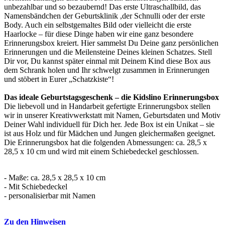
unbezahlbar und so bezaubernd! Das erste Ultraschallbild, das
Namensbändchen der Geburtsklinik ,der Schnulli oder der erste
Body. Auch ein selbstgemaltes Bild oder vielleicht die erste
Haarlocke – für diese Dinge haben wir eine ganz besondere
Erinnerungsbox kreiert. Hier sammelst Du Deine ganz persönlichen
Erinnerungen und die Meilensteine Deines kleinen Schatzes. Stell
Dir vor, Du kannst später einmal mit Deinem Kind diese Box aus
dem Schrank holen und Ihr schwelgt zusammen in Erinnerungen
und stöbert in Eurer „Schatzkiste“!
Das ideale Geburtstagsgeschenk – die Kidslino Erinnerungsbox
Die liebevoll und in Handarbeit gefertigte Erinnerungsbox stellen
wir in unserer Kreativwerkstatt mit Namen, Geburtsdaten und Motiv
Deiner Wahl individuell für Dich her. Jede Box ist ein Unikat – sie
ist aus Holz und für Mädchen und Jungen gleichermaßen geeignet.
Die Erinnerungsbox hat die folgenden Abmessungen: ca. 28,5 x
28,5 x 10 cm und wird mit einem Schiebedeckel geschlossen.
- Maße: ca. 28,5 x 28,5 x 10 cm
- Mit Schiebedeckel
- personalisierbar mit Namen
Zu den Hinweisen