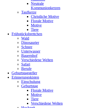
Neutrale
Kommunionkerzen
Taufkerze
Christliche Motive
Florale Motive
Motive
Tiere
Frühstücksbrettchen
Wald
Dinosaurier
Schnee
Unterwasser
Bauernhof
Verschiedene Welten
Safari
Berufe
Geburtstagsteller
Erinnerungskisten
Einschulung
Geburtstag
Florale Motive
Motive
Tiere
Verschiedene Welten
Hochzeit