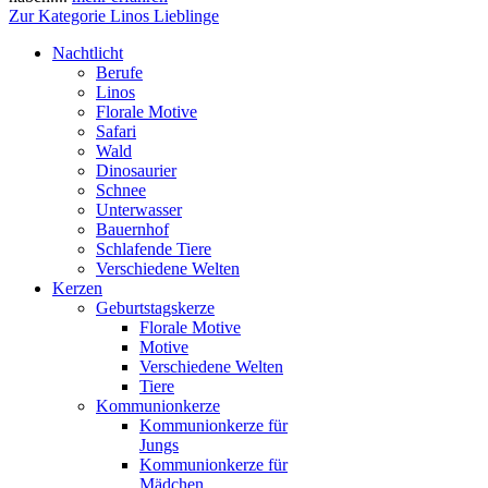
Zur Kategorie Linos Lieblinge
Nachtlicht
Berufe
Linos
Florale Motive
Safari
Wald
Dinosaurier
Schnee
Unterwasser
Bauernhof
Schlafende Tiere
Verschiedene Welten
Kerzen
Geburtstagskerze
Florale Motive
Motive
Verschiedene Welten
Tiere
Kommunionkerze
Kommunionkerze für
Jungs
Kommunionkerze für
Mädchen