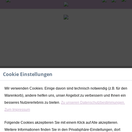
Cookie Einstellungen
Wir verwenden Cookies. Einige davon sind technisch notwendig (z.B. für den
Warenkorb), andere helfen uns, unser Angebot zu verbessern und Ihnen ein
Erinnerungsbox Geburt | Buchstabe -
besseres Nutzererlebnis zu bieten.
Zu unseren Datenschutzbestimmungen.
Olive | Kidslino
Zum Impressum
29,90 € *
Folgende Cookies akzeptieren Sie mit einem Klick auf Alle akzeptieren.
Weitere Informationen finden Sie in den Privatsphäre-Einstellungen, dort
inkl. MwSt.
zzgl. Versandkosten