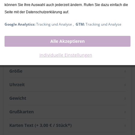
können Sie Ihre Auswahl auch jederzeit ändern. Rufen Sie dazu einfach die
Lieferzeit ca. 2-4 Werktage
Seite mit der Datenschutzerklärung auf.
mit Geburtsdaten
Google Analytics:
Tracking und Analyse ,
GTM:
Tracking und Analyse
Alle Akzeptieren
Name
Individuelle Einstellungen
Datum
Größe
Uhrzeit
Gewicht
Grußkarten
Karten Text (+ 3,00 € / Stück*)