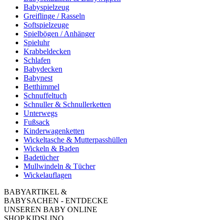
Babyspielzeug
Greiflinge / Rasseln
Softspielzeuge
Spielbögen / Anhänger
Spieluhr
Krabbeldecken
Schlafen
Babydecken
Babynest
Betthimmel
Schnuffeltuch
Schnuller & Schnullerketten
Unterwegs
Fußsack
Kinderwagenketten
Wickeltasche & Mutterpasshüllen
Wickeln & Baden
Badetücher
Mullwindeln & Tücher
Wickelauflagen
BABYARTIKEL &
BABYSACHEN - ENTDECKE
UNSEREN BABY ONLINE
SHOP KIDSLINO