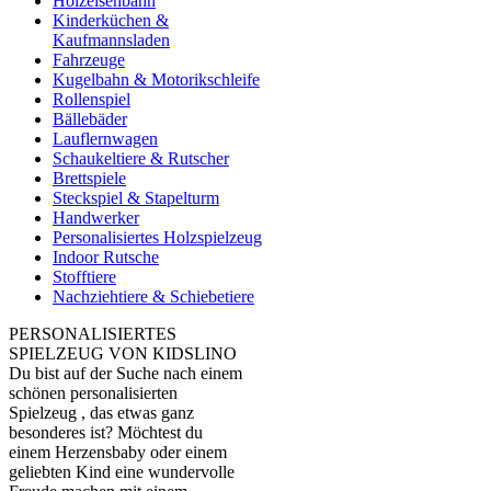
Holzeisenbahn
Kinderküchen &
Kaufmannsladen
Fahrzeuge
Kugelbahn & Motorikschleife
Rollenspiel
Bällebäder
Lauflernwagen
Schaukeltiere & Rutscher
Brettspiele
Steckspiel & Stapelturm
Handwerker
Personalisiertes Holzspielzeug
Indoor Rutsche
Stofftiere
Nachziehtiere & Schiebetiere
PERSONALISIERTES
SPIELZEUG VON KIDSLINO
Du bist auf der Suche nach einem
schönen personalisierten
Spielzeug , das etwas ganz
besonderes ist? Möchtest du
einem Herzensbaby oder einem
geliebten Kind eine wundervolle