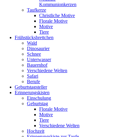
Kommunionkerzen
Taufkerze
Christliche Motive
Florale Motive
Motive
Tiere
Frühstücksbrettchen
Wald
Dinosaurier
Schnee
Unterwasser
Bauernhof
Verschiedene Welten
Safari
Berufe
Geburtstagsteller
Erinnerungskisten
Einschulung
Geburtstag
Florale Motive
Motive
Tiere
Verschiedene Welten
Hochzeit
Erinnerungskiste zur Taufe