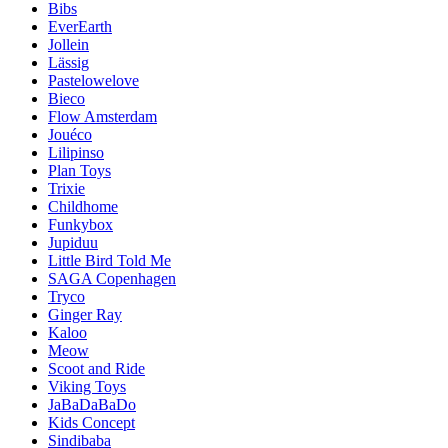
Bibs
EverEarth
Jollein
Lässig
Pastelowelove
Bieco
Flow Amsterdam
Jouéco
Lilipinso
Plan Toys
Trixie
Childhome
Funkybox
Jupiduu
Little Bird Told Me
SAGA Copenhagen
Tryco
Ginger Ray
Kaloo
Meow
Scoot and Ride
Viking Toys
JaBaDaBaDo
Kids Concept
Sindibaba