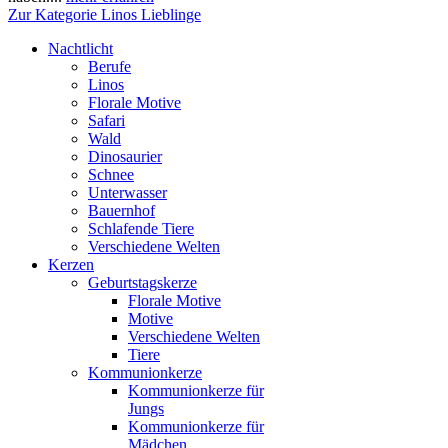
Zur Kategorie Linos Lieblinge
Nachtlicht
Berufe
Linos
Florale Motive
Safari
Wald
Dinosaurier
Schnee
Unterwasser
Bauernhof
Schlafende Tiere
Verschiedene Welten
Kerzen
Geburtstagskerze
Florale Motive
Motive
Verschiedene Welten
Tiere
Kommunionkerze
Kommunionkerze für
Jungs
Kommunionkerze für
Mädchen