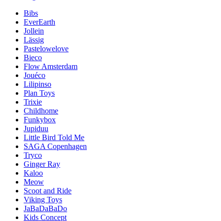
Bibs
EverEarth
Jollein
Lässig
Pastelowelove
Bieco
Flow Amsterdam
Jouéco
Lilipinso
Plan Toys
Trixie
Childhome
Funkybox
Jupiduu
Little Bird Told Me
SAGA Copenhagen
Tryco
Ginger Ray
Kaloo
Meow
Scoot and Ride
Viking Toys
JaBaDaBaDo
Kids Concept