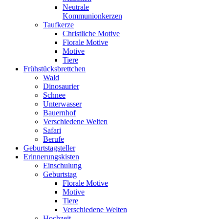
Neutrale
Kommunionkerzen
Taufkerze
Christliche Motive
Florale Motive
Motive
Tiere
Frühstücksbrettchen
Wald
Dinosaurier
Schnee
Unterwasser
Bauernhof
Verschiedene Welten
Safari
Berufe
Geburtstagsteller
Erinnerungskisten
Einschulung
Geburtstag
Florale Motive
Motive
Tiere
Verschiedene Welten
Hochzeit