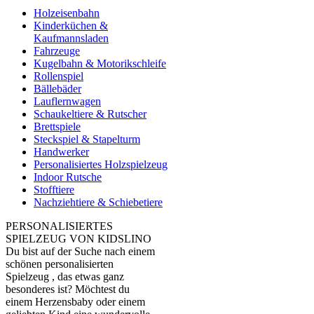
Holzeisenbahn
Kinderküchen &
Kaufmannsladen
Fahrzeuge
Kugelbahn & Motorikschleife
Rollenspiel
Bällebäder
Lauflernwagen
Schaukeltiere & Rutscher
Brettspiele
Steckspiel & Stapelturm
Handwerker
Personalisiertes Holzspielzeug
Indoor Rutsche
Stofftiere
Nachziehtiere & Schiebetiere
PERSONALISIERTES
SPIELZEUG VON KIDSLINO
Du bist auf der Suche nach einem
schönen personalisierten
Spielzeug , das etwas ganz
besonderes ist? Möchtest du
einem Herzensbaby oder einem