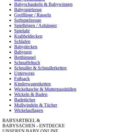
Babyschaukeln & Babywippen
Babyspielzeug
Greiflinge / Rasseln
Softspielzeuge
Spielbögen / Anhänger
Spieluhr
Krabbeldecken
Schlafen
Babydecken
Babynest
Betthimmel
Schnuffeltuch
Schnuller & Schnullerketten
Unterwegs
Fußsack
Kinderwagenketten
Wickeltasche & Mutterpasshüllen
Wickeln & Baden
Badetücher
Mullwindeln & Tücher
Wickelauflagen
BABYARTIKEL &
BABYSACHEN - ENTDECKE
UNSEREN BABY ONLINE