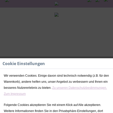
Cookie Einstellungen
Wir verwenden Cookies. Einige davon sind technisch notwendig (z.B. für den
Warenkorb), andere helfen uns, unser Angebot zu verbessern und Ihnen ein
Erinnerungsbox Taufe | Fisch - Blau |
besseres Nutzererlebnis zu bieten.
Zu unseren Datenschutzbestimmungen.
Kidslino
Zum Impressum
29,90 € *
Folgende Cookies akzeptieren Sie mit einem Klick auf Alle akzeptieren.
Weitere Informationen finden Sie in den Privatsphäre-Einstellungen, dort
inkl. MwSt.
zzgl. Versandkosten