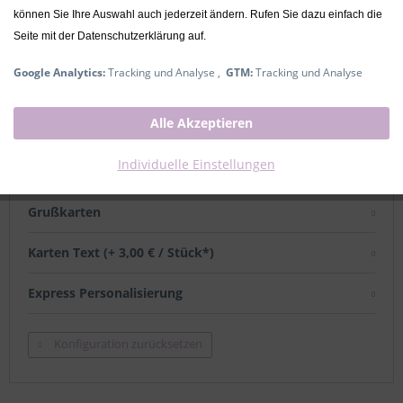
können Sie Ihre Auswahl auch jederzeit ändern. Rufen Sie dazu einfach die
Lieferzeit ca. 2-4 Werktage
Seite mit der Datenschutzerklärung auf.
Name und Datum
Google Analytics:
Tracking und Analyse ,
GTM:
Tracking und Analyse
Alle Akzeptieren
Name
Individuelle Einstellungen
Datum
Grußkarten
Karten Text (+ 3,00 € / Stück*)
Express Personalisierung
Konfiguration zurücksetzen