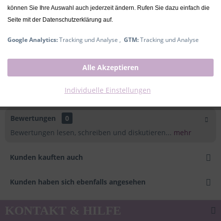
inkl. MwSt.
zzgl. Versandkosten
können Sie Ihre Auswahl auch jederzeit ändern. Rufen Sie dazu einfach die
Ausverkauft
Seite mit der Datenschutzerklärung auf.
Google Analytics:
Tracking und Analyse ,
GTM:
Tracking und Analyse
Beschreibung
Alle Akzeptieren
Bettschlange rosa | Kikadu Die 2 Meter lange Bettschlange
von Kikadu bietet dem Kind...
mehr
Individuelle Einstellungen
Bewertungen
0
Bewertungen lesen, schreiben und diskutieren...
mehr
Kunden kauften auch
Kunden haben sich ebenfalls angesehen
KONTAKT & HILFE