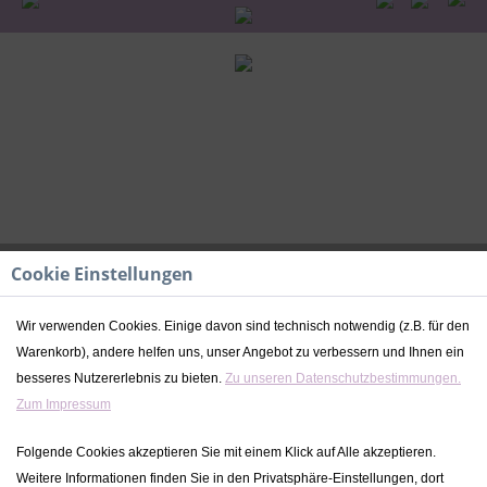
Cookie Einstellungen
Wir verwenden Cookies. Einige davon sind technisch notwendig (z.B. für den
Bettschlange rosa | Kikadu
Warenkorb), andere helfen uns, unser Angebot zu verbessern und Ihnen ein
besseres Nutzererlebnis zu bieten.
Zu unseren Datenschutzbestimmungen.
Dieser Artikel steht derzeit nicht zur Verfügung!
Zum Impressum
32,49 € *
Folgende Cookies akzeptieren Sie mit einem Klick auf Alle akzeptieren.
49,99 € *
(35,01% gespart)
Weitere Informationen finden Sie in den Privatsphäre-Einstellungen, dort