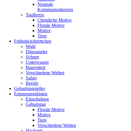
Neutrale
Kommunionkerzen
Taufkerze
Christliche Motive
Florale Motive
Motive
Tiere
Frühstücksbrettchen
Wald
Dinosaurier
Schnee
Unterwasser
Bauernhof
Verschiedene Welten
Safari
Berufe
Geburtstagsteller
Erinnerungskisten
Einschulung
Geburtstag
Florale Motive
Motive
Tiere
Verschiedene Welten
Hochzeit