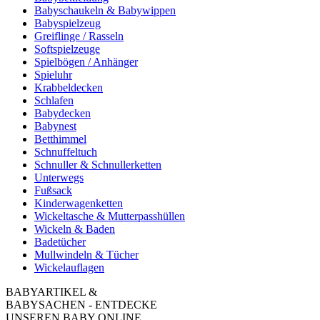
Babyschaukeln & Babywippen
Babyspielzeug
Greiflinge / Rasseln
Softspielzeuge
Spielbögen / Anhänger
Spieluhr
Krabbeldecken
Schlafen
Babydecken
Babynest
Betthimmel
Schnuffeltuch
Schnuller & Schnullerketten
Unterwegs
Fußsack
Kinderwagenketten
Wickeltasche & Mutterpasshüllen
Wickeln & Baden
Badetücher
Mullwindeln & Tücher
Wickelauflagen
BABYARTIKEL &
BABYSACHEN - ENTDECKE
UNSEREN BABY ONLINE