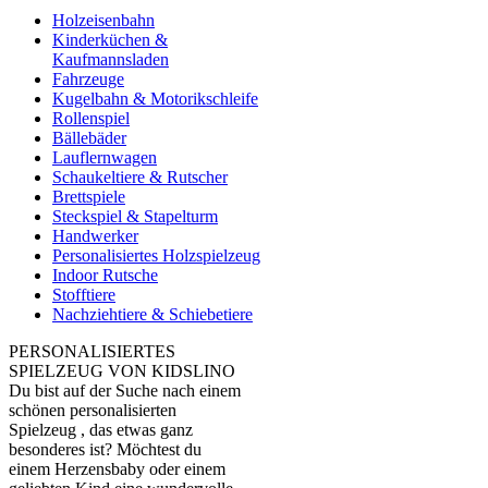
Holzeisenbahn
Kinderküchen &
Kaufmannsladen
Fahrzeuge
Kugelbahn & Motorikschleife
Rollenspiel
Bällebäder
Lauflernwagen
Schaukeltiere & Rutscher
Brettspiele
Steckspiel & Stapelturm
Handwerker
Personalisiertes Holzspielzeug
Indoor Rutsche
Stofftiere
Nachziehtiere & Schiebetiere
PERSONALISIERTES
SPIELZEUG VON KIDSLINO
Du bist auf der Suche nach einem
schönen personalisierten
Spielzeug , das etwas ganz
besonderes ist? Möchtest du
einem Herzensbaby oder einem