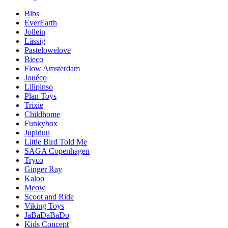
Bibs
EverEarth
Jollein
Lässig
Pastelowelove
Bieco
Flow Amsterdam
Jouéco
Lilipinso
Plan Toys
Trixie
Childhome
Funkybox
Jupiduu
Little Bird Told Me
SAGA Copenhagen
Tryco
Ginger Ray
Kaloo
Meow
Scoot and Ride
Viking Toys
JaBaDaBaDo
Kids Concept