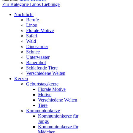
Zur Kategorie Linos Lieblinge
Nachtlicht
Berufe
Linos
Florale Motive
Safari
Wald
Dinosaurier
Schnee
Unterwasser
Bauernhof
Schlafende Tiere
Verschiedene Welten
Kerzen
Geburtstagskerze
Florale Motive
Motive
Verschiedene Welten
Tiere
Kommunionkerze
Kommunionkerze für
Jungs
Kommunionkerze für
Mädchen