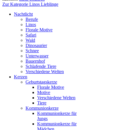
Zur Kategorie Linos Lieblinge
Nachtlicht
Berufe
Linos
Florale Motive
Safari
Wald
Dinosaurier
Schnee
Unterwasser
Bauernhof
Schlafende Tiere
Verschiedene Welten
Kerzen
Geburtstagskerze
Florale Motive
Motive
Verschiedene Welten
Tiere
Kommunionkerze
Kommunionkerze für
Jungs
Kommunionkerze für
Mädchen