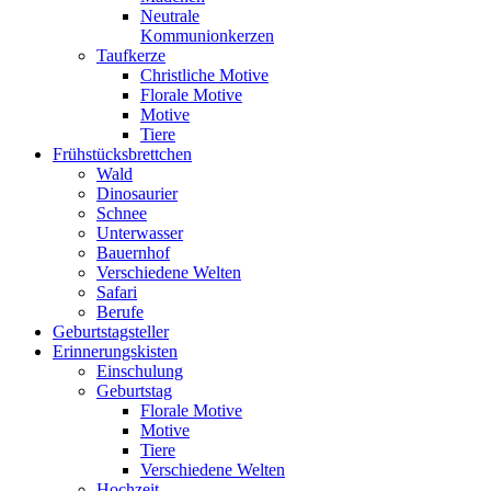
Neutrale
Kommunionkerzen
Taufkerze
Christliche Motive
Florale Motive
Motive
Tiere
Frühstücksbrettchen
Wald
Dinosaurier
Schnee
Unterwasser
Bauernhof
Verschiedene Welten
Safari
Berufe
Geburtstagsteller
Erinnerungskisten
Einschulung
Geburtstag
Florale Motive
Motive
Tiere
Verschiedene Welten
Hochzeit