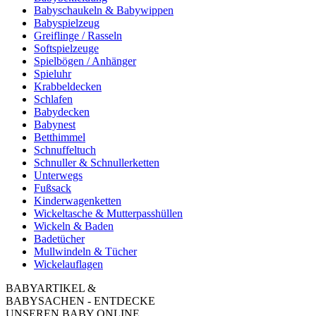
Babyschaukeln & Babywippen
Babyspielzeug
Greiflinge / Rasseln
Softspielzeuge
Spielbögen / Anhänger
Spieluhr
Krabbeldecken
Schlafen
Babydecken
Babynest
Betthimmel
Schnuffeltuch
Schnuller & Schnullerketten
Unterwegs
Fußsack
Kinderwagenketten
Wickeltasche & Mutterpasshüllen
Wickeln & Baden
Badetücher
Mullwindeln & Tücher
Wickelauflagen
BABYARTIKEL &
BABYSACHEN - ENTDECKE
UNSEREN BABY ONLINE