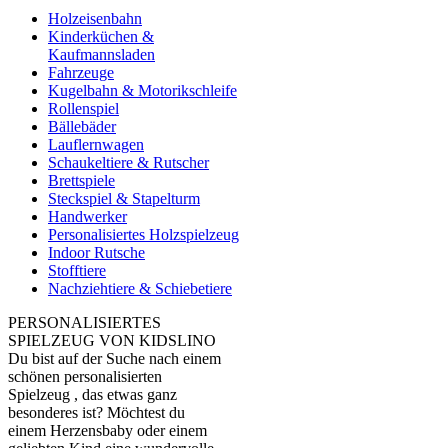
Holzeisenbahn
Kinderküchen &
Kaufmannsladen
Fahrzeuge
Kugelbahn & Motorikschleife
Rollenspiel
Bällebäder
Lauflernwagen
Schaukeltiere & Rutscher
Brettspiele
Steckspiel & Stapelturm
Handwerker
Personalisiertes Holzspielzeug
Indoor Rutsche
Stofftiere
Nachziehtiere & Schiebetiere
PERSONALISIERTES
SPIELZEUG VON KIDSLINO
Du bist auf der Suche nach einem
schönen personalisierten
Spielzeug , das etwas ganz
besonderes ist? Möchtest du
einem Herzensbaby oder einem