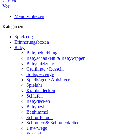
Zurück
Vor
Menü schließen
Kategorien
Spielzeug
Erinnerungsboxen
Baby
Babybekleidung
Babyschaukeln & Babywippen
Babyspielzeug
Greiflinge / Rasseln
Softspielzeuge
Spielbögen / Anhänger
Spieluhr
Krabbeldecken
Schlafen
Babydecken
Babynest
Betthimmel
Schnuffeltuch
Schnuller & Schnullerketten
Unterwegs
Fußsack