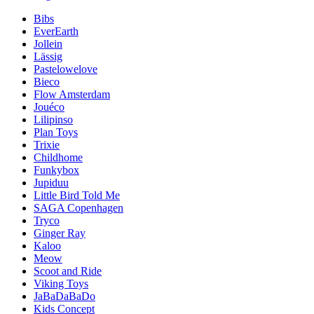
Bibs
EverEarth
Jollein
Lässig
Pastelowelove
Bieco
Flow Amsterdam
Jouéco
Lilipinso
Plan Toys
Trixie
Childhome
Funkybox
Jupiduu
Little Bird Told Me
SAGA Copenhagen
Tryco
Ginger Ray
Kaloo
Meow
Scoot and Ride
Viking Toys
JaBaDaBaDo
Kids Concept