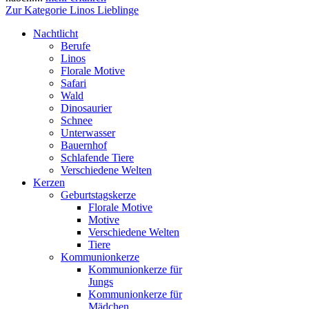
Zur Kategorie Linos Lieblinge
Nachtlicht
Berufe
Linos
Florale Motive
Safari
Wald
Dinosaurier
Schnee
Unterwasser
Bauernhof
Schlafende Tiere
Verschiedene Welten
Kerzen
Geburtstagskerze
Florale Motive
Motive
Verschiedene Welten
Tiere
Kommunionkerze
Kommunionkerze für
Jungs
Kommunionkerze für
Mädchen