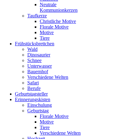
Neutrale
Kommunionkerzen
Taufkerze
Christliche Motive
Florale Motive
Motive
Tiere
Frühstücksbrettchen
Wald
Dinosaurier
Schnee
Unterwasser
Bauernhof
Verschiedene Welten
Safari
Berufe
Geburtstagsteller
Erinnerungskisten
Einschulung
Geburtstag
Florale Motive
Motive
Tiere
Verschiedene Welten
Hochzeit