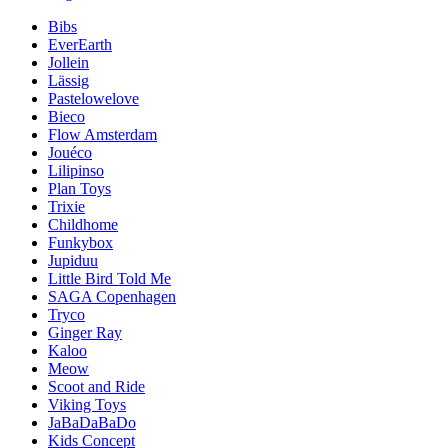
Bibs
EverEarth
Jollein
Lässig
Pastelowelove
Bieco
Flow Amsterdam
Jouéco
Lilipinso
Plan Toys
Trixie
Childhome
Funkybox
Jupiduu
Little Bird Told Me
SAGA Copenhagen
Tryco
Ginger Ray
Kaloo
Meow
Scoot and Ride
Viking Toys
JaBaDaBaDo
Kids Concept