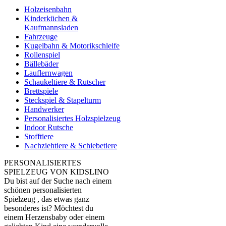
Holzeisenbahn
Kinderküchen &
Kaufmannsladen
Fahrzeuge
Kugelbahn & Motorikschleife
Rollenspiel
Bällebäder
Lauflernwagen
Schaukeltiere & Rutscher
Brettspiele
Steckspiel & Stapelturm
Handwerker
Personalisiertes Holzspielzeug
Indoor Rutsche
Stofftiere
Nachziehtiere & Schiebetiere
PERSONALISIERTES
SPIELZEUG VON KIDSLINO
Du bist auf der Suche nach einem
schönen personalisierten
Spielzeug , das etwas ganz
besonderes ist? Möchtest du
einem Herzensbaby oder einem