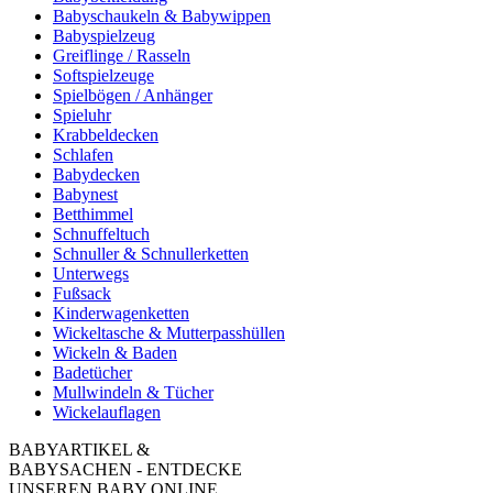
Babyschaukeln & Babywippen
Babyspielzeug
Greiflinge / Rasseln
Softspielzeuge
Spielbögen / Anhänger
Spieluhr
Krabbeldecken
Schlafen
Babydecken
Babynest
Betthimmel
Schnuffeltuch
Schnuller & Schnullerketten
Unterwegs
Fußsack
Kinderwagenketten
Wickeltasche & Mutterpasshüllen
Wickeln & Baden
Badetücher
Mullwindeln & Tücher
Wickelauflagen
BABYARTIKEL &
BABYSACHEN - ENTDECKE
UNSEREN BABY ONLINE