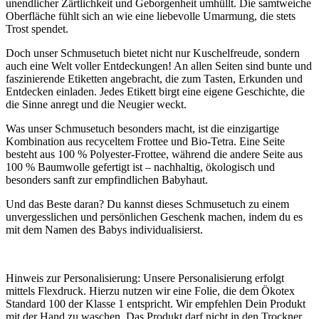
unendlicher Zärtlichkeit und Geborgenheit umhüllt. Die samtweiche
Oberfläche fühlt sich an wie eine liebevolle Umarmung, die stets
Trost spendet.
Doch unser Schmusetuch bietet nicht nur Kuschelfreude, sondern
auch eine Welt voller Entdeckungen! An allen Seiten sind bunte und
faszinierende Etiketten angebracht, die zum Tasten, Erkunden und
Entdecken einladen. Jedes Etikett birgt eine eigene Geschichte, die
die Sinne anregt und die Neugier weckt.
Was unser Schmusetuch besonders macht, ist die einzigartige
Kombination aus recyceltem Frottee und Bio-Tetra. Eine Seite
besteht aus 100 % Polyester-Frottee, während die andere Seite aus
100 % Baumwolle gefertigt ist – nachhaltig, ökologisch und
besonders sanft zur empfindlichen Babyhaut.
Und das Beste daran? Du kannst dieses Schmusetuch zu einem
unvergesslichen und persönlichen Geschenk machen, indem du es
mit dem Namen des Babys individualisierst.
Hinweis zur Personalisierung: Unsere Personalisierung erfolgt
mittels Flexdruck. Hierzu nutzen wir eine Folie, die dem Ökotex
Standard 100 der Klasse 1 entspricht. Wir empfehlen Dein Produkt
mit der Hand zu waschen. Das Produkt darf nicht in den Trockner