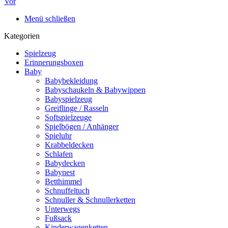
Vor
Menü schließen
Kategorien
Spielzeug
Erinnerungsboxen
Baby
Babybekleidung
Babyschaukeln & Babywippen
Babyspielzeug
Greiflinge / Rasseln
Softspielzeuge
Spielbögen / Anhänger
Spieluhr
Krabbeldecken
Schlafen
Babydecken
Babynest
Betthimmel
Schnuffeltuch
Schnuller & Schnullerketten
Unterwegs
Fußsack
Kinderwagenketten