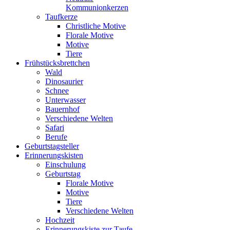
Kommunionkerzen
Taufkerze
Christliche Motive
Florale Motive
Motive
Tiere
Frühstücksbrettchen
Wald
Dinosaurier
Schnee
Unterwasser
Bauernhof
Verschiedene Welten
Safari
Berufe
Geburtstagsteller
Erinnerungskisten
Einschulung
Geburtstag
Florale Motive
Motive
Tiere
Verschiedene Welten
Hochzeit
Erinnerungskiste zur Taufe