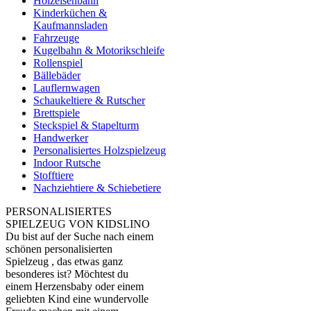
Holzeisenbahn
Kinderküchen &
Kaufmannsladen
Fahrzeuge
Kugelbahn & Motorikschleife
Rollenspiel
Bällebäder
Lauflernwagen
Schaukeltiere & Rutscher
Brettspiele
Steckspiel & Stapelturm
Handwerker
Personalisiertes Holzspielzeug
Indoor Rutsche
Stofftiere
Nachziehtiere & Schiebetiere
PERSONALISIERTES
SPIELZEUG VON KIDSLINO
Du bist auf der Suche nach einem
schönen personalisierten
Spielzeug , das etwas ganz
besonderes ist? Möchtest du
einem Herzensbaby oder einem
geliebten Kind eine wundervolle