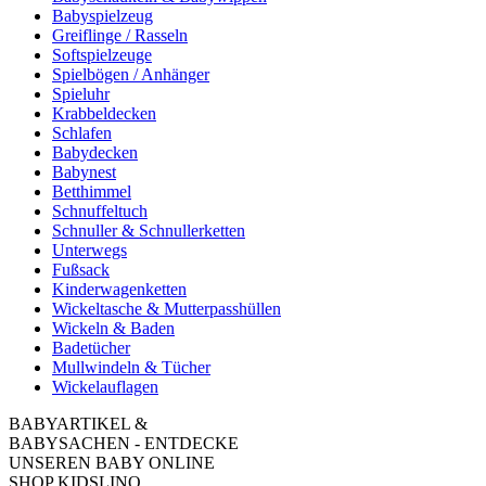
Babyspielzeug
Greiflinge / Rasseln
Softspielzeuge
Spielbögen / Anhänger
Spieluhr
Krabbeldecken
Schlafen
Babydecken
Babynest
Betthimmel
Schnuffeltuch
Schnuller & Schnullerketten
Unterwegs
Fußsack
Kinderwagenketten
Wickeltasche & Mutterpasshüllen
Wickeln & Baden
Badetücher
Mullwindeln & Tücher
Wickelauflagen
BABYARTIKEL &
BABYSACHEN - ENTDECKE
UNSEREN BABY ONLINE
SHOP KIDSLINO