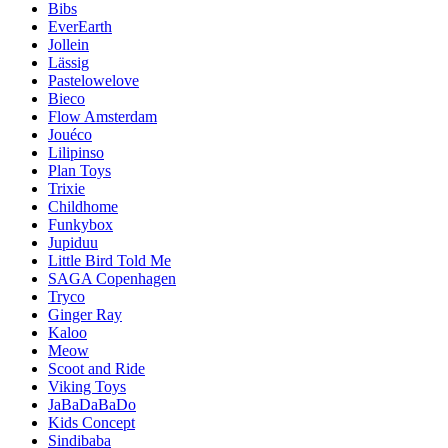
Bibs
EverEarth
Jollein
Lässig
Pastelowelove
Bieco
Flow Amsterdam
Jouéco
Lilipinso
Plan Toys
Trixie
Childhome
Funkybox
Jupiduu
Little Bird Told Me
SAGA Copenhagen
Tryco
Ginger Ray
Kaloo
Meow
Scoot and Ride
Viking Toys
JaBaDaBaDo
Kids Concept
Sindibaba