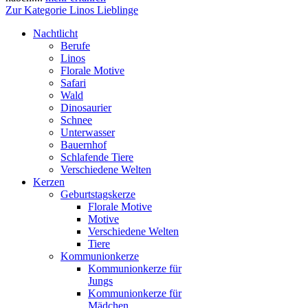
Zur Kategorie Linos Lieblinge
Nachtlicht
Berufe
Linos
Florale Motive
Safari
Wald
Dinosaurier
Schnee
Unterwasser
Bauernhof
Schlafende Tiere
Verschiedene Welten
Kerzen
Geburtstagskerze
Florale Motive
Motive
Verschiedene Welten
Tiere
Kommunionkerze
Kommunionkerze für
Jungs
Kommunionkerze für
Mädchen