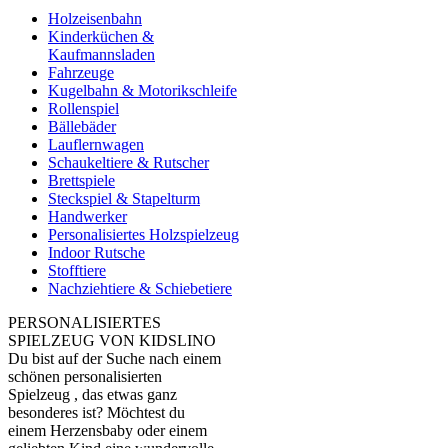
Holzeisenbahn
Kinderküchen &
Kaufmannsladen
Fahrzeuge
Kugelbahn & Motorikschleife
Rollenspiel
Bällebäder
Lauflernwagen
Schaukeltiere & Rutscher
Brettspiele
Steckspiel & Stapelturm
Handwerker
Personalisiertes Holzspielzeug
Indoor Rutsche
Stofftiere
Nachziehtiere & Schiebetiere
PERSONALISIERTES
SPIELZEUG VON KIDSLINO
Du bist auf der Suche nach einem
schönen personalisierten
Spielzeug , das etwas ganz
besonderes ist? Möchtest du
einem Herzensbaby oder einem