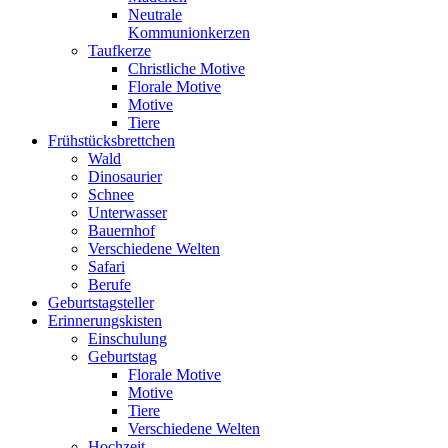
Neutrale
Kommunionkerzen
Taufkerze
Christliche Motive
Florale Motive
Motive
Tiere
Frühstücksbrettchen
Wald
Dinosaurier
Schnee
Unterwasser
Bauernhof
Verschiedene Welten
Safari
Berufe
Geburtstagsteller
Erinnerungskisten
Einschulung
Geburtstag
Florale Motive
Motive
Tiere
Verschiedene Welten
Hochzeit