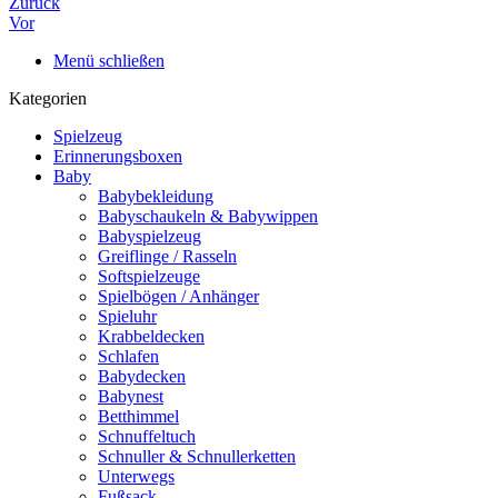
Zurück
Vor
Menü schließen
Kategorien
Spielzeug
Erinnerungsboxen
Baby
Babybekleidung
Babyschaukeln & Babywippen
Babyspielzeug
Greiflinge / Rasseln
Softspielzeuge
Spielbögen / Anhänger
Spieluhr
Krabbeldecken
Schlafen
Babydecken
Babynest
Betthimmel
Schnuffeltuch
Schnuller & Schnullerketten
Unterwegs
Fußsack