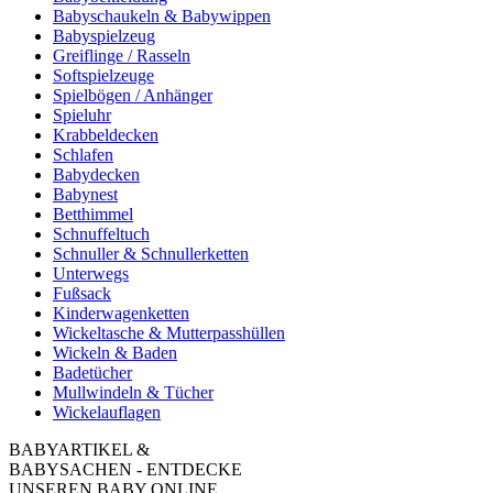
Babyschaukeln & Babywippen
Babyspielzeug
Greiflinge / Rasseln
Softspielzeuge
Spielbögen / Anhänger
Spieluhr
Krabbeldecken
Schlafen
Babydecken
Babynest
Betthimmel
Schnuffeltuch
Schnuller & Schnullerketten
Unterwegs
Fußsack
Kinderwagenketten
Wickeltasche & Mutterpasshüllen
Wickeln & Baden
Badetücher
Mullwindeln & Tücher
Wickelauflagen
BABYARTIKEL &
BABYSACHEN - ENTDECKE
UNSEREN BABY ONLINE